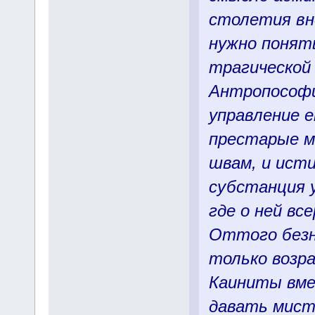
столетия вн
нужно понять
трагической
Антропософи
управление е
престарые м
швам, и ист
субстанция 
где о ней вс
Оттого безн
только возр
Каиниты вме
давать мист