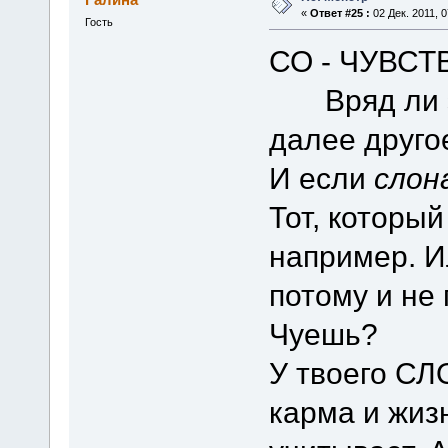
«
Ответ #25 :
02 Дек. 2011, 0
Гость
СО - ЧУВСТВ
Вряд ли это
далее другое
И если
слон
Тот, который
например. Ил
потому и не
Чуешь?
У твоего СЛ
карма и жизн