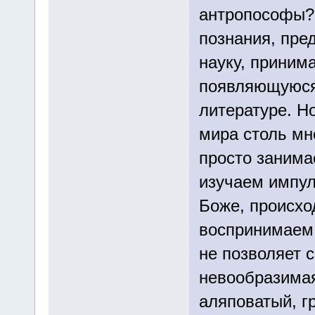
антропософы? 
познания, пре
науку, приним
появляющуюся
литературе. Н
мира столь мно
просто занима
изучаем импуль
Боже, происхо
воспринимаем 
не позволяет с
невообразимая
аляповатый, г