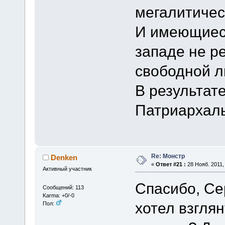
мегалитичес
И имеющиес
западе не р
свободной л
В результате
Патриархаль
Re: Монстр
Denken
«
Ответ #21 :
28 Нояб. 2011, 
Активный участник
Спасибо, Се
Сообщений: 113
Karma: +0/-0
хотел взглян
Пол: