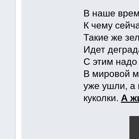
В наше врем
К чему сейч
Такие же зе
Идет деград
С этим надо 
В мировой 
уже ушли, а
куколки.
А ж