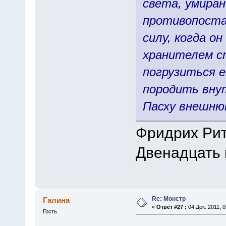
света, умиран
противопост
силу, когда о
хранителем с
погрузиться е
породить вну
Пасху внешнюю
Фридрих Ри
Двенадцать 
Re: Монстр
Галина
«
Ответ #27 :
04 Дек. 2011, 0
Гость