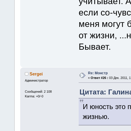
учитывает. 
если со-чувс
меня могут 
от жизни, ...
Бывает.
Re: Монстр
Sergei
«
Ответ #26 :
03 Дек. 2011, 1
Администратор
Цитата: Галина 
Сообщений: 2 108
Karma: +0/-0
И юность это 
жизнью.