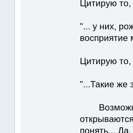
Цитирую то,
"... у них, р
восприятие м
Цитирую то, 
"...Такие же
Возможно, 
открываются
понять... Да,