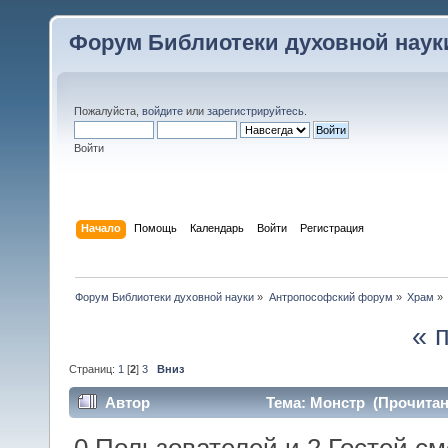
Форум Библиотеки духовной наук
Пожалуйста,
войдите
или
зарегистрируйтесь
.
Войти
Начало
Помощь
Календарь
Войти
Регистрация
Форум Библиотеки духовной науки
»
Антропософский форум
»
Храм
»
« 
Страниц:
1
[
2
]
3
Вниз
Автор
Тема: Монстр (Прочитано