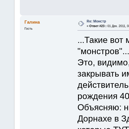
Re: Монстр
Галина
«
Ответ #23 :
01 Дек. 2011, 0
Гость
...Такие во
"монстров"..
Это, видимо
закрывать и
действитель
рождения 40 
Объясняю: н
Дорнахе в Зд