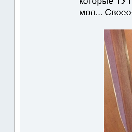
которые ТУТ
мол... Своео