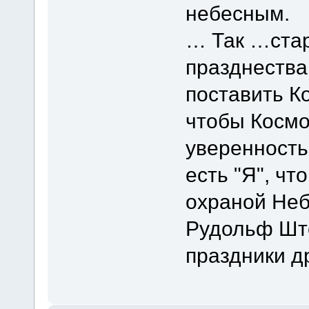
небесным.
… Так …ста
празднества
поставить К
чтобы Космо
уверенность 
есть "Я", чт
охраной Не
Рудольф Шт
праздники д