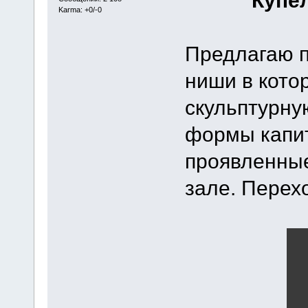
Купе
Karma: +0/-0
Предлагаю п
ниши в кото
скульптурну
формы капит
проявленные
зале. Перех