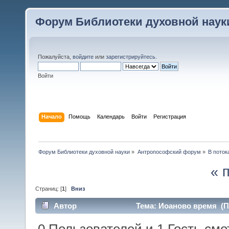
Форум Библиотеки духовной наук
Пожалуйста,
войдите
или
зарегистрируйтесь
.
Войти
Начало
Помощь
Календарь
Войти
Регистрация
Форум Библиотеки духовной науки
»
Антропософский форум
»
В поток
« 
Страниц: [
1
]
Вниз
Автор
Тема: Иоаново время (П