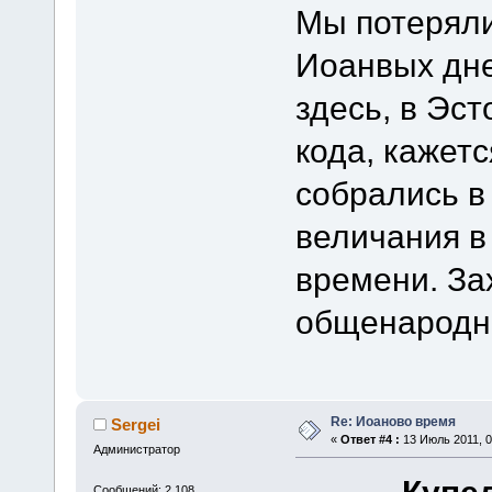
Мы потеряли
Иоанвых дне
здесь, в Эст
кода, кажет
собрались в
величания в 
времени. За
общенародн
Re: Иоаново время
Sergei
«
Ответ #4 :
13 Июль 2011, 0
Администратор
Сообщений: 2 108