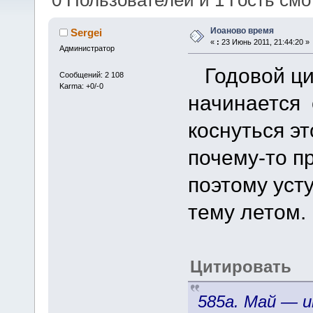
0 Пользователей и 1 Гость смот
Иоаново время
Sergei
«
:
23 Июнь 2011, 21:44:20 »
Администратор
Годовой ци
Сообщений: 2 108
Karma: +0/-0
начинается 
коснуться э
почему-то п
поэтому уст
тему летом.
Цитировать
585а. Май — и