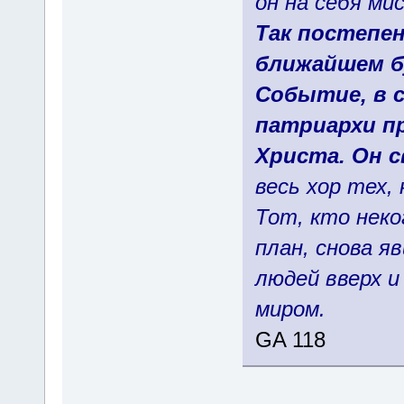
он на себя ми
Так постепен
ближайшем б
Событие, в с
патриархи 
Христа. Он с
весь хор тех,
Тот, кто неко
план, снова я
людей вверх и
миром.
GA 118