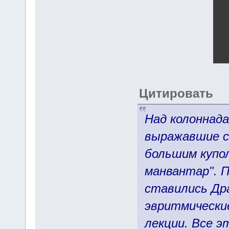
Цитировать
Над колоннада
выражавшие с
большим купо
манвантар". П
ставились Др
эвритмически
лекции. Все э