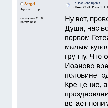
Re: Иоаново время
Sergei
«
Ответ #2 :
03 Июль 2011, 1
Администратор
Ну вот, про
Сообщений: 2 108
Karma: +0/-0
Души, нас в
первом Гете
малым купол
группу. Что 
Иоаново вре
половине го
Крещение, а
праздновани
встает пони