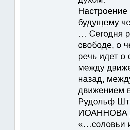
Настроение 
будущему че
… Сегодня р
свободе, о 
речь идет о
между движ
назад, межд
движением в
Рудольф Ш
ИОАННОВА 
«…соловьи и