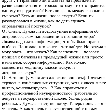
друга…? Правильно ли отдавать на престижные,
развивающие занятия только потому что это нравится
одному из родителей? Есть ли грань между жизнью и
смертью? Есть ли жизнь после смерти? Если ты
разочаровался в жизни, как не дать сделать
опрометчивый поступок?
От Ольги: Нужна ли вседоступная информация об
антропософском направлении в познании мира?
Людям надо дать информацию, что бы было право
выбора. Понимаю, кто хочет – тот найдет. Но откуда я
могу знать – что искать? Как распознать – человек
пришел с багажом из предыдущей жизни или просто
начитался, собрал информацию? Как можно
совместить медицину классическую и
антропософскую?
От Наташи: (у меня детсадовские вопросы). Почему я
теряюсь в конфликтных ситуациях, хотя я «все» знаю:
читаю, консультируюсь…? Как справиться с
профессиональной неуверенностью? (работала до
декрета в государственной школе. Ушла, родив
ребенка… Думала – нет, не пойду. Теперь поняла – я –
учитель. А как теперь в государственной с новым