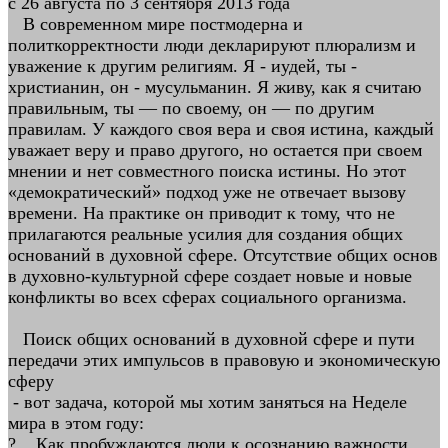
с 26 августа по 3 сентября 2013 года
В современном мире постмодерна и
политкорректности люди декларируют плюрализм и
уважение к другим религиям. Я - иудей, ты -
христианин, он - мусульманин. Я живу, как я считаю
правильным, ты — по своему, он — по другим
правилам. У каждого своя вера и своя истина, каждый
уважает веру и право другого, но остается при своем
мнении и нет совместного поиска истины. Но этот
«демократический» подход уже не отвечает вызову
времени. На практике он приводит к тому, что не
прилагаются реальные усилия для создания общих
оснований в духовной сфере. Отсутствие общих основ
в духовно-культурной сфере создает новые и новые
конфликты во всех сферах социального организма.
Поиск общих оснований в духовной сфере и пути
передачи этих импульсов в правовую и экономическую
сферу
- вот задача, которой мы хотим заняться на Неделе
мира в этом году:
? Как пробуждаются люди к осознанию важности