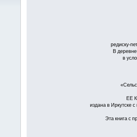
редиску-пе
В деревне
в усло
«Сельс
ЕЕ К
издана в Иркутске 
Эта книга с 