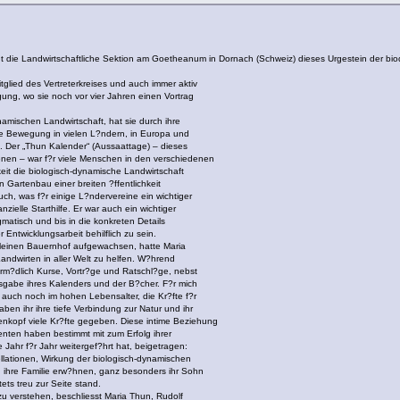
t die Landwirtschaftliche Sektion am Goetheanum in Dornach (Schweiz) dieses Urgestein der 
itglied des Vertreterkreises und auch immer aktiv
gung, wo sie noch vor vier Jahren einen Vortrag
namischen Landwirtschaft, hat sie durch ihre
he Bewegung in vielen L?ndern, in Europa und
t. Der „Thun Kalender“ (Aussaattage) – dieses
ienen – war f?r viele Menschen in den verschiedenen
eit die biologisch-dynamische Landwirtschaft
Gartenbau einer breiten ?ffentlichkeit
h, was f?r einige L?ndervereine ein wichtiger
nzielle Starthilfe. Er war auch ein wichtiger
gmatisch und bis in die konkreten Details
r Entwicklungsarbeit behilflich zu sein.
einen Bauernhof aufgewachsen, hatte Maria
dwirten in aller Welt zu helfen. W?hrend
rm?dlich Kurse, Vortr?ge und Ratschl?ge, nebst
sgabe ihres Kalenders und der B?cher. F?r mich
 auch noch im hohen Lebensalter, die Kr?fte f?r
aben ihr ihre tiefe Verbindung zur Natur und ihr
enkopf viele Kr?fte gegeben. Diese intime Beziehung
nten haben bestimmt mit zum Erfolg ihrer
ie Jahr f?r Jahr weitergef?hrt hat, beigetragen:
lationen, Wirkung der biologisch-dynamischen
 ihre Familie erw?hnen, ganz besonders ihr Sohn
stets treu zur Seite stand.
zu verstehen, beschliesst Maria Thun, Rudolf