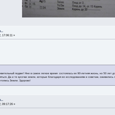
..
, 17:06:11 »
вительный подвиг! Нне в самое легкое время состоялась ее 90-летняя жизнь, но 50 лет д
няться. Да и те кусочки земли, которые благодаря ее исследованиям и советам, оживились
етопись Земли. Здорово!
..
, 09:17:26 »