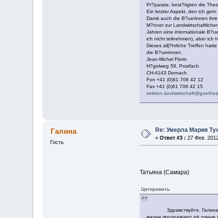
Pr?parate, best?tigten die Theor
Ein letzter Aspekt, den ich ger
Damit auch die B?uerinnen ihre
M?nner zur Landwirtschaftlichen
Jahren eine internationale B?ue
ich nicht teilnehmen), aber ich
Dieses allj?hrliche Treffen hatt
die B?uerinnen.
Jean-Michel Florin
H?gelweg 59, Postfach
CH-4143 Dornach
Fon +41 (0)61 706 42 12
Fax +41 (0)61 706 42 15
sektion.landwirtschaft@goethe
Re: Умерла Мария Тун.
Галина
«
Ответ #3 :
27 Фев. 2012
Гость
Татьяна (Самара)
Цитировать
Здравствуйте, Галина! Очен
жизни продолжают её очные и 