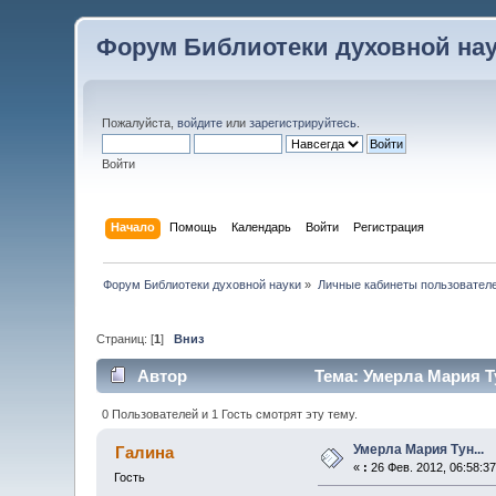
Форум Библиотеки духовной на
Пожалуйста,
войдите
или
зарегистрируйтесь
.
Войти
Начало
Помощь
Календарь
Войти
Регистрация
Форум Библиотеки духовной науки
»
Личные кабинеты пользовател
Страниц: [
1
]
Вниз
Автор
Тема: Умерла Мария Ту
0 Пользователей и 1 Гость смотрят эту тему.
Умерла Мария Тун...
Галина
«
:
26 Фев. 2012, 06:58:37
Гость