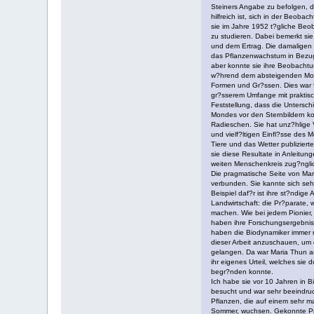
Steiners Angabe zu befolgen, d
hilfreich ist, sich in der Beo
sie im Jahre 1952 t?gliche B
zu studieren. Dabei bemerkt sie
und dem Ertrag. Die damaligen 
das Pflanzenwachstum in Bezug
aber konnte sie ihre Beobachtun
w?hrend dem absteigenden Mon
Formen und Gr?ssen. Dies war 
gr?sserem Umfange mit praktisc
Feststellung, dass die Untersch
Mondes vor den Sternbildern kor
Radieschen. Sie hat unz?hlige V
und vielf?ltigen Einfl?sse des 
Tiere und das Wetter publiziert
sie diese Resultate in Anleitun
weiten Menschenkreis zug?ngli
Die pragmatische Seite von Mar
verbunden. Sie kannte sich seh
Beispiel daf?r ist ihre st?ndig
Landwirtschaft: die Pr?parate, 
machen. Wie bei jedem Pionier, 
haben ihre Forschungsergebniss
haben die Biodynamiker immer m
dieser Arbeit anzuschauen, um 
gelangen. Da war Maria Thun au
ihr eigenes Urteil, welches s
begr?nden konnte.
Ich habe sie vor 10 Jahren in 
besucht und war sehr beeindruc
Pflanzen, die auf einem sehr 
Sommer, wuchsen. Gekonnte Pra