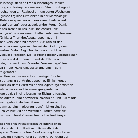
ie besagt, dass es f?r ein lebendiges Denken
bachtung von Naturph?nomenen zu ?ben. So beginnt
eobachtungen an Radieschen, um deren Wachstum
 grosse t?gliche Differenzen in der Morphologie
Kalender sprachen nur von einem Einfluss auf
 auf den auf- oder absteigenden Mond. Damit
gen nicht erkl?ren. Alle Radieschen, die
d ges?t worden waren, hatten sehr verschiedene
f?r Maria Thun der Ausgangspunkt, um in
hen Versuchen zu arbeiten. Sie kam zu der
iede zu einem grossen Teil mit der Stellung des
reliert. Jeden Tag s?te sie eine neue Linie
ersuche realisiert. Die Resultate dieser verschiedenen
Mondes und der Planeten auf die Pflanzen,
e sie, und mit ihrem Kalender "Aussaattage" hat
gen f?r die Praxis umgesetzt und einem sehr
ch gemacht.
ia Thun war mit einer hochgeistigen Suche
r gut aus in der Anthroposophie. Ein konkretes
e Arbeit an dem Herzst?ck der biologisch-dynamischen
welche sie versuchte immer geeigneter zu
der gezielt in eine bestimmte Richtung forscht,
e auch zu einer gewissen Polemik gef?hrt. Allerdings
ehr gelernt, die fruchtbaren Ergebnisse
damit zu einem eigenen, pers?nlichen Urteil zu
ch Vorbild: Zu den wichtigen Fragen hatte sie
ie durch manchmal ?berraschende Beobachtungen
Biedenkopf in ihrem grossen Versuchsgarten
kt von der Strahlkraft und Gesundheit der
mageren Standort, ohne Bew?sserung im trockenen
xis mit intensiver und genauer Anwendung der