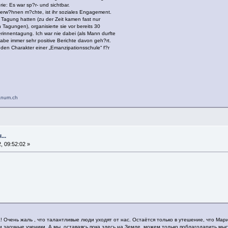
ie: Es war sp?r- und sichtbar.
n erw?hnen m?chte, ist ihr soziales Engagement.
 Tagung hatten (zu der Zeit kamen fast nur
 Tagungen), organisierte sie vor bereits 30
rinnentagung. Ich war nie dabei (als Mann durfte
 habe immer sehr positive Berichte davon geh?rt.
e den Charakter einer „Emanzipationsschule“ f?r
anum.ch
..
, 09:52:02 »
ь жаль , что талантливые люди уходят от нас. Остаётся только в утешение, что Мария
заочные ученики. А мы, оставаясь пока здесь на Земле, можем только поблагодарить мысл