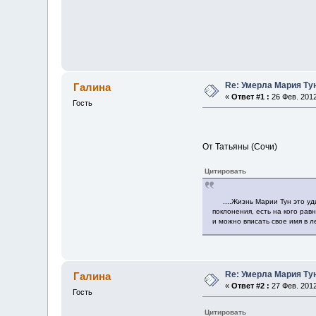
Re: Умерла Мария Тун.
Галина
«
Ответ #1 :
26 Фев. 2012
Гость
От Татьяны (Сочи)
Цитировать
....Жизнь Марии Тун это уди
поклонения, есть на кого рав
и можно вписать свое имя в л
Re: Умерла Мария Тун.
Галина
«
Ответ #2 :
27 Фев. 2012
Гость
Цитировать