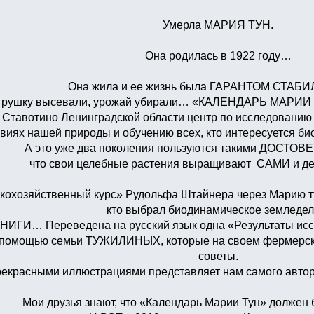
Умерла МАРИЯ ТУН.
Она родилась в 1922 году…
Она жила и ее жизнь была ГАРАНТОМ СТАБ
трушку высевали, урожай убирали… «КАЛЕНДАРЬ МАРИИ ТУН
 Ставотино Ленинградской области центр по исследованию
виях нашей природы и обучению всех, кто интересуется би
А это уже два поколения пользуются такими ДОСТОВ
что свои целебные растения выращивают САМИ и дел
кохозяйственный курс» Рудольфа Штайнера через Марию тун
кто выбрал биодинамическое земледел
НИГИ… Переведена на русский язык одна «Результаты исс
с помощью семьи ТУЖИЛИНЫХ, которые на своем фермерско
советы.
прекрасными иллюстрациями представляет нам самого автора
Мои друзья знают, что «Календарь Марии Тун» должен б