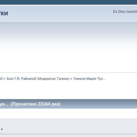
уки
Ex Deo nascimu
ей
»
Блог Г.В. Райниной
(Модератор:
Галина
) »
Умерла Мария Тун...
н... (Прочитано 23164 раз)
 »