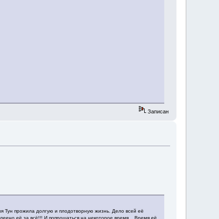
Записан
 Тун прожила долгую и плодотворную жизнь. Дело всей её
еено её за всё!!! И попрощаться на некоторое время... Время её