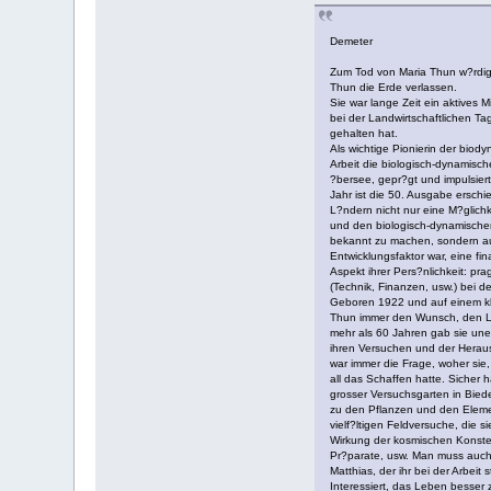
Demeter
Zum Tod von Maria Thun w?rdig
Thun die Erde verlassen.
Sie war lange Zeit ein aktives M
bei der Landwirtschaftlichen Ta
gehalten hat.
Als wichtige Pionierin der biody
Arbeit die biologisch-dynamisc
?bersee, gepr?gt und impulsier
Jahr ist die 50. Ausgabe ersch
L?ndern nicht nur eine M?glichk
und den biologisch-dynamischen 
bekannt zu machen, sondern auc
Entwicklungsfaktor war, eine fina
Aspekt ihrer Pers?nlichkeit: pra
(Technik, Finanzen, usw.) bei de
Geboren 1922 und auf einem kl
Thun immer den Wunsch, den Lan
mehr als 60 Jahren gab sie une
ihren Versuchen und der Herau
war immer die Frage, woher sie,
all das Schaffen hatte. Sicher h
grosser Versuchsgarten in Bied
zu den Pflanzen und den Eleme
vielf?ltigen Feldversuche, die s
Wirkung der kosmischen Konstel
Pr?parate, usw. Man muss auch
Matthias, der ihr bei der Arbeit 
Interessiert, das Leben besser 