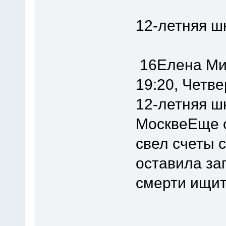
12-летняя ш
16Елена Мих
19:20, Четве
12-летняя ш
МосквеЕще о
свел счеты с
оставила за
смерти ищит