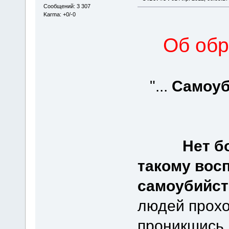
Сообщений: 3 307
Karma: +0/-0
Об обр
"...
Самоуб
Нет б
такому вос
самоубийст
людей прохо
проникшись 