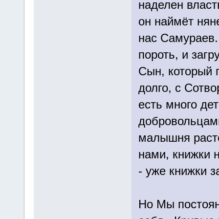
наделен власт
он наймёт няне
нас Самураев.
пороть, и загр
Сын, который 
долго, с Сотв
есть много де
добровольцами.
малышня растё
нами, книжки н
- уже книжки з
Но Мы постоя