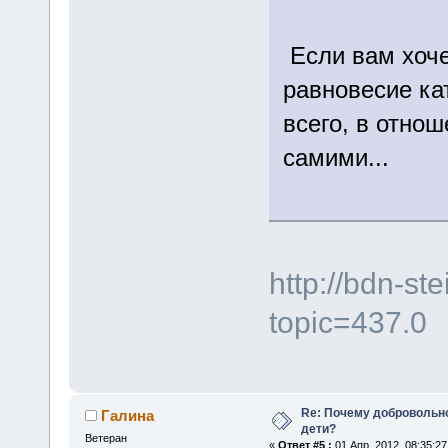
Если вам хоче
равновесие ка
всего, в отнош
самими...
http://bdn-st
topic=437.0
Re: Почему добровольно
Галина
дети?
Ветеран
«
Ответ #5 :
01 Апр. 2012, 08:35:27