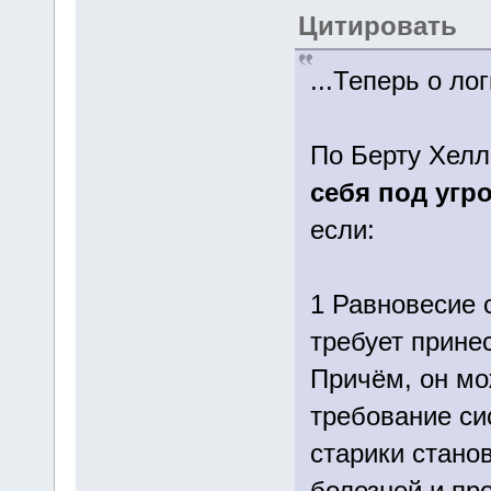
Цитировать
...Теперь о ло
По Берту Хел
себя под угр
если:
1 Равновесие 
требует принес
Причём, он м
требование сис
старики стано
болезней и пр