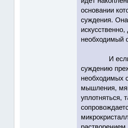
идёт накоплен
основании кот
суждения. Она
искусственно, 
необходимый о
И если мы в
суждению преж
необходимых с
мышления, мяг
уплотняться, 
сопровождает
микрокристалл
растворением. 