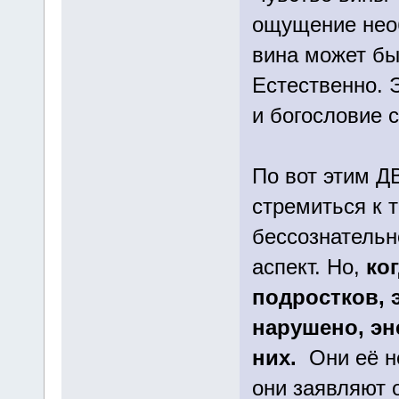
ощущение нео
вина может бы
Естественно. 
и богословие с
По вот этим Д
стремиться к 
бессознательн
аспект. Но,
ко
подростков, э
нарушено, э
них.
Они её н
они заявляют о