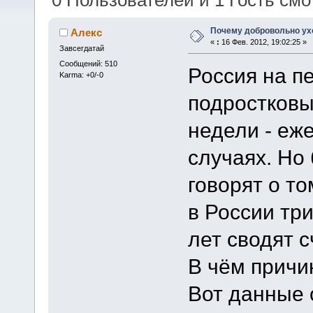
0 Пользователей и 1 Гость смот
Почему добровольно ухо
Алекс
«
:
16 Фев. 2012, 19:02:25 »
Завсегдатай
Сообщений: 510
Россия на п
Karma: +0/-0
подростковы
недели - еж
случаях. Но
говорят о т
в России тр
лет сводят с
В чём причи
Вот данные 