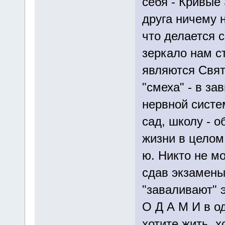
себя - Кривые
друга ничему 
что делается 
зеркало нам с
являются Свят
"смеха" - в з
нервной систе
сад, школу - 
жизни в целом.
ю. Никто не м
сдав экзамены
"заваливают" э
О Д А М И в о
хотите жить, х