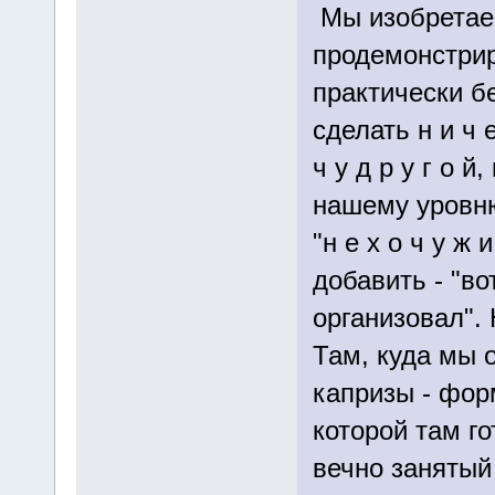
Мы изобретае
продемонстрир
практически б
сделать н и ч 
ч у д р у г о й
нашему уровн
"н е х о ч у ж 
добавить - "во
организовал".
Там, куда мы 
капризы - фор
которой там го
вечно занятый