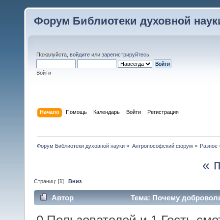
Форум Библиотеки духовной наук
Пожалуйста,
войдите
или
зарегистрируйтесь
.
Войти
Начало
Помощь
Календарь
Войти
Регистрация
Форум Библиотеки духовной науки
»
Антропософский форум
»
Разное
« 
Страниц: [
1
]
Вниз
Автор
Тема: Почему доброволь