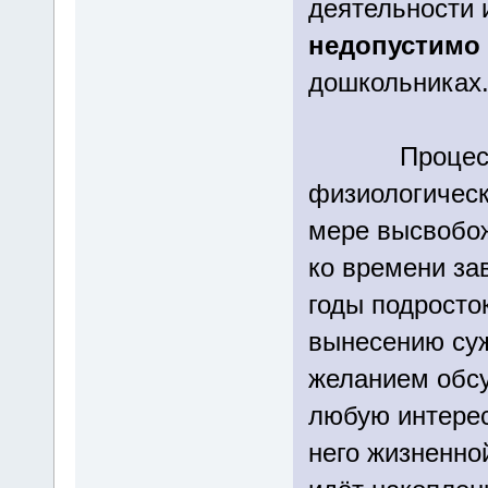
деятельности 
недопустимо
дошкольниках
Процесс вы
физиологическ
мере высвобожд
ко времени за
годы подросток
вынесению суж
желанием обсу
любую интерес
него жизненно