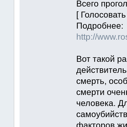
Всего прого
[ Голосовать 
Подробнее:
http://www.ro
Вот такой р
действитель
смерть, осо
смерти очен
человека. Дл
самоубийство
факторов жи