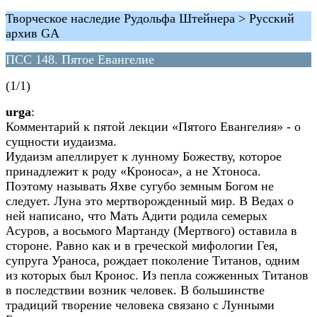
Творческое наследие Рудольфа Штейнера > Русский
архив GA
ПСС 148. Пятое Евангелие
(1/1)
urga
:
Комментарий к пятой лекции «Пятого Евангелия» - о
сущности иудаизма.
Иудаизм апеллирует к лунному Божеству, которое
принадлежит к роду «Кроноса», а не Хтоноса.
Поэтому называть Яхве сугубо земным Богом не
следует. Луна это мертворожденный мир. В Ведах о
ней написано, что Мать Адити родила семерых
Асуров, а восьмого Мартанду (Мертвого) оставила в
стороне. Равно как и в греческой мифологии Гея,
супруга Ураноса, рождает поколение Титанов, одним
из которых был Кронос. Из пепла сожженных Титанов
в последствии возник человек. В большинстве
традиций творение человека связано с Лунными