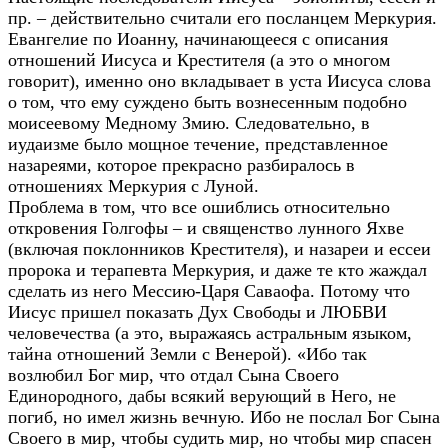
пр. – действительно считали его посланцем Меркурия.
Евангелие по Иоанну, начинающееся с описания
отношений Иисуса и Крестителя (а это о многом
говорит), именно оно вкладывает в уста Иисуса слова
о том, что ему суждено быть вознесенным подобно
моисеевому Медному Змию. Следовательно, в
иудаизме было мощное течение, представленное
назареями, которое прекрасно разбиралось в
отношениях Меркурия с Луной.
Проблема в том, что все ошиблись относительно
откровения Голгофы – и священство лунного Яхве
(включая поклонников Крестителя), и назареи и ессеи
пророка и терапевта Меркурия, и даже те кто жаждал
сделать из него Мессию-Царя Саваофа. Потому что
Иисус пришел показать Дух Свободы и ЛЮБВИ
человечества (а это, выражаясь астральным языком,
тайна отношений Земли с Венерой). «Ибо так
возлюбил Бог мир, что отдал Сына Своего
Единородного, дабы всякий верующий в Него, не
погиб, но имел жизнь вечную. Ибо не послал Бог Сына
Своего в мир, чтобы судить мир, но чтобы мир спасен