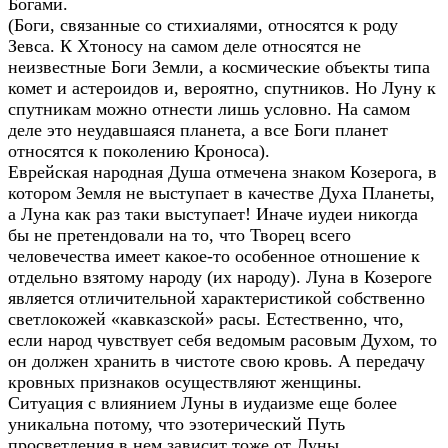
Богами.
(Боги, связанные со стихиалями, относятся к роду
Зевса. К Хтоносу на самом деле относятся не
неизвестные Боги Земли, а космические объекты типа
комет и астероидов и, вероятно, спутников. Но Луну к
спутникам можно отнести лишь условно. На самом
деле это неудавшаяся планета, а все Боги планет
относятся к поколению Кроноса).
Еврейская народная Душа отмечена знаком Козерога, в
котором Земля не выступает в качестве Духа Планеты,
а Луна как раз таки выступает! Иначе иудеи никогда
бы не претендовали на то, что Творец всего
человечества имеет какое-то особенное отношение к
отдельно взятому народу (их народу). Луна в Козероге
является отличительной характеристикой собственно
светлокожей «кавказской» расы. Естественно, что,
если народ чувствует себя ведомым расовым Духом, то
он должен хранить в чистоте свою кровь. А передачу
кровных признаков осуществляют женщины.
Ситуация с влиянием Луны в иудаизме еще более
уникальна потому, что эзотерический Путь
просветления в нем зависит тоже от Луны.