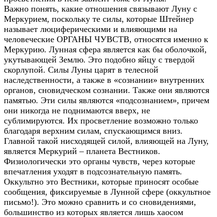
Важно понять, какие отношения связывают Луну с
Меркурием, поскольку те силы, которые Штейнер
называет люциферическими и влияющими на
человеческие ОРГАНЫ ЧУВСТВ, относятся именно к
Меркурию. Лунная сфера является как бы оболочкой,
укутывающей Землю. Это подобно яйцу с твердой
скорлупой. Силы Луны царят в телесной
наследственности, а также в «сознании» внутренних
органов, сновидческом сознании. Также они являются
памятью. Эти силы являются «подсознанием», причем
они никогда не поднимаются вверх, не
сублимируются. Их просветление возможно только
благодаря верхним силам, спускающимся вниз.
Главной такой нисходящей силой, влияющей на Луну,
является Меркурий – планета Вестников.
Физиологически это органы чувств, через которые
впечатления уходят в подсознательную память.
Оккультно это Вестники, которые приносят особые
сообщения, фиксируемые в Лунной сфере (оккультное
письмо!). Это можно сравнить и со сновидениями,
большинство из которых является лишь хаосом