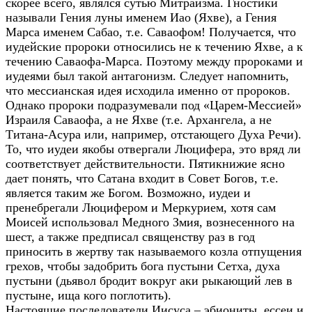
скорее всего, являлся сутью Митраизма. Гностики
называли Гения луны именем Иао (Яхве), а Гения
Марса именем Сабао, т.е. Саваофом! Получается, что
иудейские пророки относились не к течению Яхве, а к
течению Саваофа-Марса. Поэтому между пророками и
иудеями был такой антагонизм. Следует напомнить,
что мессианская идея исходила именно от пророков.
Однако пророки подразумевали под «Царем-Мессией»
Израиля Саваофа, а не Яхве (т.е. Архангела, а не
Титана-Асура или, например, отстающего Духа Речи).
То, что иудеи якобы отвергали Люцифера, это вряд ли
соответствует действительности. Пятикнижие ясно
дает понять, что Сатана входит в Совет Богов, т.е.
является таким же Богом. Возможно, иудеи и
пренебрегали Люцифером и Меркурием, хотя сам
Моисей использовал Медного Змия, вознесенного на
шест, а также предписал священству раз в год
приносить в жертву так называемого козла отпущения
грехов, чтобы задобрить бога пустыни Сетха, духа
пустыни (дьявол бродит вокруг аки рыкающий лев в
пустыне, ища кого поглотить).
Настоящие последователи Иисуса – эбиониты, ессеи и