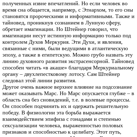
полученных извне впечатлений. Но если человек во
время сна общается, например, с Этнархом, то его сны
становятся пророческими и информативными. Также и
тайновед, проникнув сознанием в Лунную сферу,
обретает имагинации. Но Штейнер говорил, что
имагинации несут истинную информацию только под
контролем Духов Меркурия. Эти Духи, и явления,
связанные с ними, были ведущими в атлантическую
эпоху, а также в египетскую. Можно грубо назвать эту
линию духовного развития экстрасенсорной. Тайновед
способен читать «в акаше» благодаря Меркуриальному
органу – двухлепестковому лотосу. Сам Штейнер
следовал этой линии развития.
Другое очень важное верхнее влияние на подсознание
может оказывать Марс. Но Марс опускается глубже – в
область сна без сновидений, т.е. в волевые процессы.
Он способен подчинить их и одержать решительную
победу. В физиологии эта борьба выражается
взаимодействием эпифиза с гонадами и степенью
сексуализации человека, выраженностью половых
признаков и способностью к целибату. Этот путь,