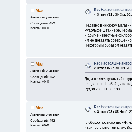
Re: Настоящие антр
Mari
«
Ответ #21 :
30 Окт. 201
Активный участник
Сообщений: 452
Недавно в книжном магазин
Karma: +0/-0
Рудольфе Штайнере. Герман
и другие известные филосо
им не доказать совершенно 
Некоторым образом оказать
Re: Настоящие антр
Mari
«
Ответ #22 :
30 Окт. 201
Активный участник
Сообщений: 452
Да, интеллектуальный штурм
Karma: +0/-0
не сдалась. Но бойцы не па
Рудольфа Штайнера.
Re: Настоящие антр
Mari
«
Ответ #23 :
05 Нояб. 20
Активный участник
Сообщений: 452
Глубокое постижение «Фило
Karma: +0/-0
«тайное станет явным». Все