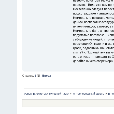
неверно понятому тезису о 
нравится. Ведь уже вам пон
Постепенно следует перестр
искусства, даже и антропос
Неморально потакать молод
деньги, воспевая красоту у
интеллигенция, а потом, в т
Неморально быть антропософ
подумать о поговорке – «сп
заблуждение людей, и тольк
преклонил Он колени и моли
крови, падавшими на Землю»
спите?». Подумайте – вы кт
есть эпизод – приходят ко 
делайте ничего сверх меры.
Страниц:
1
[
2
]
Вверх
Форум Библиотеки духовной науки
»
Антропософский форум
»
В по