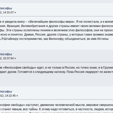
опософы
2, 14:31:07 »
е я увидела книгу – «Величайшие философы мира». Я ее полистала, и к мое
ия, Франция, Великобритания и другие страны имеют своих великих философов
фы. Эти страны ослеплены гением и величием этих философов, они не приз
ясно и понятно. Думаю, Россия, другие страны, у которых таких громких знаме
 Р.Штайнеру гостеприимство, как Философу, объединиться, во имя Истины.
опософы
2, 15:37:54 »
 «Философии свободы» идет, и не только в России, но точно знаю, и в Груз
дают духом. Готовятся к следующему натиску. Пока Россия лидирует по качест
опософы
12, 14:22:45 »
софии свободы» наступит, движение человеческой мысли, мировое свершение
 станет явным, все тайны. К этому надо готовиться, в частности, людям, кот