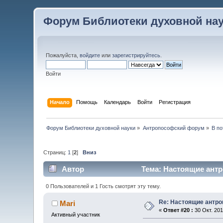
Форум Библиотеки духовной на
Пожалуйста,
войдите
или
зарегистрируйтесь
.
Войти
Начало
Помощь
Календарь
Войти
Регистрация
Форум Библиотеки духовной науки
»
Антропософский форум
»
В по
Страниц:
1
[
2
]
Вниз
Автор
Тема: Настоящие ант
0 Пользователей и 1 Гость смотрят эту тему.
Re: Настоящие антр
Mari
«
Ответ #20 :
30 Окт. 201
Активный участник