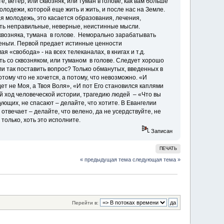
 ветер, или сквозняк, или туман в голове, как вам больше
олодежи, которой еще жить и жить, и после нас на Земле.
я молодежь, это касается образования, лечения,
меть неправильные, неверные, неистинные мысли.
квозняка, тумана в голове. Неморально зарабатывать
 деньги. Первой предает истинные ценности
ая «свобода» - на всех телеканалах, в книгах и т.д.
ть со сквозняком, или туманом в голове. Следует хорошо
ли так поставить вопрос? Только обманутых, введенных в
тому что не хочется, а потому, что невозможно. «И
дет не Моя, а Твоя Воля», «И пот Его становился каплями
ий ход человеческой истории, трагедию людей – «Что вы
ующих, не спасают – делайте, что хотите. В Евангелии
отвечает – делайте, что велено, да не усердствуйте, не
только, хоть это исполните.
Записан
ПЕЧАТЬ
« предыдущая тема
следующая тема »
Перейти в: