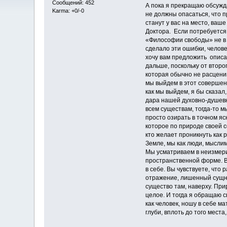
Сообщений: 452
А пока я прекращаю обсужд
Karma: +0/-0
не должны опасаться, что п
станут у вас на место, ваш
Доктора. Если потребуется
«Философии свободы» не в 
сделало эти ошибки, челове
хочу вам предложить описа
дальше, поскольку от второ
которая обычно не расценив
мы выйдем в этот совершен
как мы выйдем, я бы сказал
дара нашей духовно-душевн
всем существам, тогда-то 
просто озирать в точном я
которое по природе своей 
кто желает проникнуть как 
Земле, мы как люди, мысли
Мы усматриваем в неизмери
пространственной форме. В 
в себе. Вы чувствуете, что 
отражение, лишенный сущно
существо там, наверху. Прир
целое. И тогда я обращаю св
как человек, ношу в себе м
глуби, вплоть до того места