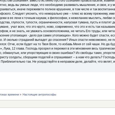
«пустом сознании». Вместо истинно пустого сознания провозгласили, извините,
ятно, ведь вы умные люди, что необходимо развивать мышление, и свое, и у м
аиваться, иначе переживете полное крушение, в том числе и так воспитанна
офского. Следует уяснить, что неморально уже – плюс ко всему прежнему, и
ежи в ее лени к точным наукам, к философии, к нежеланию мыслить, любви с
родства, глупости, тупости, ограниченности, напуская тумана, пусть и платят
умане, учат всех, что это круто, ново, современно, что это и есть так называем
ом, и не знать, не уважать основоположника, не читать Его труды, или чита
асение утопающих - дело рук самих утопающих». Кого можно будет спасти, ес
о. И сколько страданий выпадет до спасения? Иных спасти невозможно, не по
лся: Отче, если будет на то Твоя Воля, то избавь Меня от сей чаши. Но да бу
, Лука, 12 глава. Господь прозрел и пережил в эти мгновения весь трагическ
о, обманутые, или упорствующие в своих ошибках? Из свободы таких, упорств
Христу солдаты, сборщики податей и спрашивают – а нам что делать? Господь 
 Приблизительно так. Не усердствуйте в неправом деле, делайте, что велят, и 
токах времени
»
Настоящие антропософы