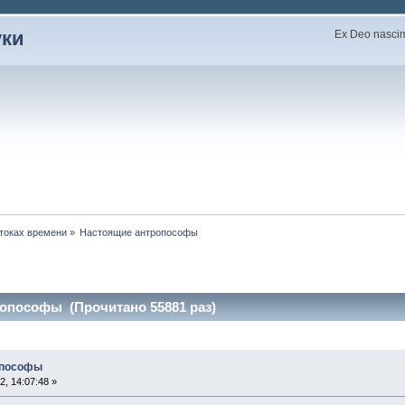
уки
Ex Deo nascimu
токах времени
»
Настоящие антропософы
ропософы (Прочитано 55881 раз)
опософы
2, 14:07:48 »