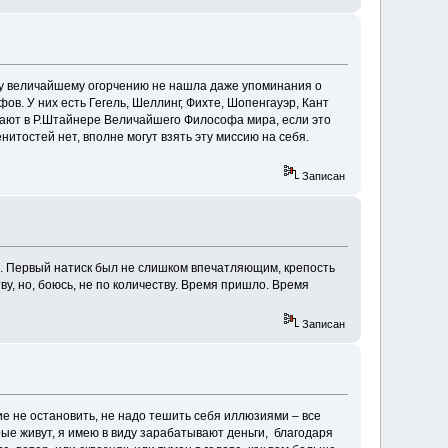
му величайшему огорчению не нашла даже упоминания о
. У них есть Гегель, Шеллинг, Фихте, Шопенгауэр, Кант
нают в Р.Штайнере Величайшего Философа мира, если это
нитостей нет, вполне могут взять эту миссию на себя.
Записан
ии. Первый натиск был не слишком впечатляющим, крепость
ву, но, боюсь, не по количеству. Время пришло. Время
Записан
 не остановить, не надо тешить себя иллюзиями – все
орые живут, я имею в виду зарабатывают деньги, благодаря