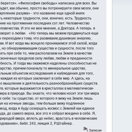
 берется». «Философия свободы» написана для всех. Вы
удет, как обычно, просто вы потренируете свои мозги, они
скупление разума» - это название еще одной книги
некоторые трудности, они, конечно, есть. Трудность
ние на протяжении последних сот лет. Человечество
ловечества. И это не мое мнение, а Доктора. А теперь я
 говорит о любви. «Но теперь мы можем продвинуться еще
ы переходим к тому, что развиваем душевную энергию,
м. И вот когда мы всецело проникаемся этой силой, когда
, но обнаруживающим существа и сущности, после того
ить при себе то, чем располагаем на Земле в качестве
сконечных пределов силу любви, любви и преданности
обность. И тогда мы окажемся наделены способностью не
арство, причем поначалу то минеральное царство,
ельным объектом исследования и наблюдения для того,
аждая из которых заключает в себе мир. А здесь, на
ино мышление и деятельность разнообразнейших существ.
в, которые выражаются в кристаллах в математически-
ира в природе. Вы знаете, что человек носит эти три мира
те себе: ты существо, от которого я вижу на Земле лишь
ая на ночные звезды, тем больше вижу подлинное
везд, когда я буду созерцать космос с Землей как единое
да, до самого верха, все это я собрал воедино в себе. Я,
риродой вверх, вплоть до небес, врастать в человеческие
ледованию», библ. 243, лекция 2, Р.Штайнер.
Записан