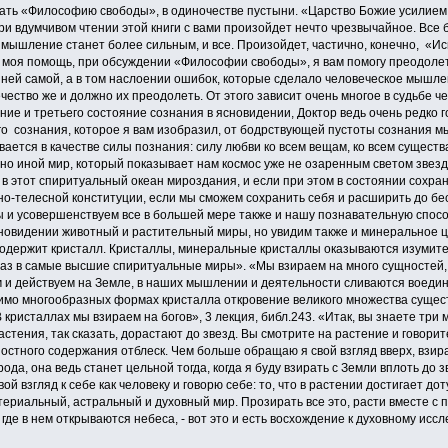
ать «Философию свободы», в одиночестве пустыни. «Царство Божие усилием
ри вдумчивом чтении этой книги с вами произойдет нечто чрезвычайное. Все б
е мышление станет более сильным, и все. Произойдет, частично, конечно, «И
 моя помощь, при обсуждении «Философии свободы», я вам помогу преодолеть 
ней самой, а в том наслоении ошибок, которые сделало человеческое мышле
чество же и должно их преодолеть. От этого зависит очень многое в судьбе че
ние и третьего состояние сознания в ясновидении, Доктор ведь очень редко
го сознания, которое я вам изобразил, от бодрствующей пустоты сознания м
ается в качестве силы познания: силу любви ко всем вещам, ко всем существа
но иной мир, который показывает нам космос уже не озаренным светом звезд
, в этот спиритуальный океан мироздания, и если при этом в состоянии сохран
о-телесной конституции, если мы сможем сохранить себя и расширить до бе
мы и усовершенствуем все в большей мере также и нашу познавательную спос
сновидении животный и растительный миры, но увидим также и минеральное ц
содержит кристалл. Кристаллы, минеральные кристаллы оказываются изумит
раз в самые высшие спиритуальные миры». «Мы взираем на много сущностей, к
м и действуем на Земле, в наших мышлении и деятельности сливаются воед
мо многообразных формах кристалла откровение великого множества сущест
кристаллах мы взираем на богов», 3 лекция, библ.243. «Итак, вы знаете три м
растения, так сказать, дорастают до звезд. Вы смотрите на растение и говори
стного содержания отблеск. Чем больше обращаю я свой взгляд вверх, взир
ода, она ведь станет цельной тогда, когда я буду взирать с Земли вплоть до з
ой взгляд к себе как человеку и говорю себе: то, что в растении достигает доту
атериальный, астральный и духовный мир. Прозирать все это, расти вместе с п
, где в нем открываются небеса, - вот это и есть восхождение к духовному исс