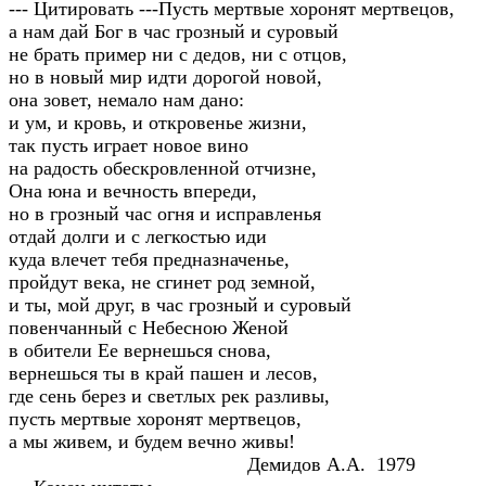
--- Цитировать ---Пусть мертвые хоронят мертвецов,
а нам дай Бог в час грозный и суровый
не брать пример ни с дедов, ни с отцов,
но в новый мир идти дорогой новой,
она зовет, немало нам дано:
и ум, и кровь, и откровенье жизни,
так пусть играет новое вино
на радость обескровленной отчизне,
Она юна и вечность впереди,
но в грозный час огня и исправленья
отдай долги и с легкостью иди
куда влечет тебя предназначенье,
пройдут века, не сгинет род земной,
и ты, мой друг, в час грозный и суровый
повенчанный с Небесною Женой
в обители Ее вернешься снова,
вернешься ты в край пашен и лесов,
где сень берез и светлых рек разливы,
пусть мертвые хоронят мертвецов,
а мы живем, и будем вечно живы!
Демидов А.А. 1979