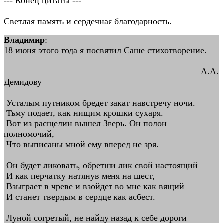
--- Конец цитаты ---
Светлая память и сердечная благодарность.
Владимир
:
18 июня этого года я посвятил Саше стихотворение.
А.А.
Демидову
Усталым путником бредет закат навстречу ночи.
Тьму подает, как нищим крошки сухаря.
Вот из расщелин вышел Зверь. Он полон
полномочий,
Что выписаны мной ему вперед не зря.
Он будет ликовать, обретши лик свой настоящий
И как перчатку натянув меня на шест,
Взыграет в чреве и взойдет во мне как вящий
И станет твердым в сердце как асбест.
Луной согретый, не найду назад к себе дороги