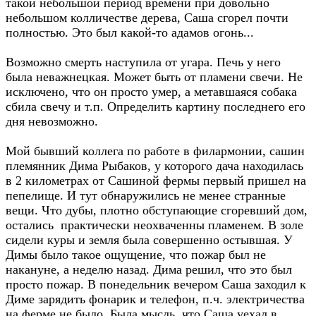
такой небольшой период времени при довольно
небольшом колличестве дерева, Саша сгорел почти
полностью. Это был какой-то адамов огонь...
Возможно смерть наступила от угара. Печь у него
была неважнецкая. Может быть от пламени свечи. Не
исключено, что он просто умер, а метавшаяся собака
сбила свечу и т.п. Определить картину последнего его
дня невозможно.
Мой бывший коллега по работе в филармонии, сашин
племянник Дима Рыбаков, у которого дача находилась
в 2 километрах от Сашиной фермы первый пришел на
пепелище. И тут обнаружились не менее странные
вещи. Что дубы, плотно обступающие сгоревший дом,
остались практически неохваченны пламенем. В золе
сидели куры и земля была совершенно остывшая. У
Димы было такое ощущение, что пожар был не
накануне, а неделю назад. Дима решил, что это был
просто пожар. В понедельник вечером Саша заходил к
Диме зарядить фонарик и телефон, п.ч. электричества
на ферме не было. Была мысль, что Саша уехал в