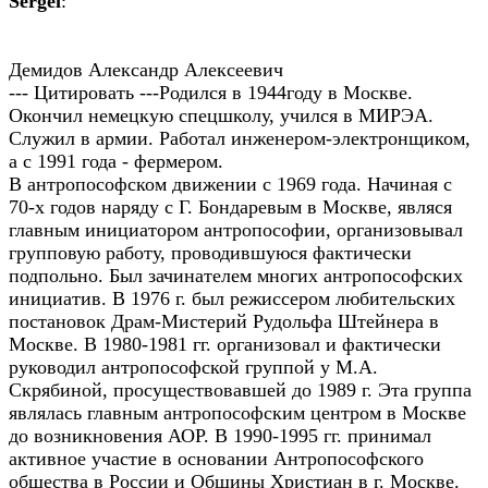
Sergei
:
Демидов Александр Алексеевич
--- Цитировать ---Родился в 1944году в Москве.
Окончил немецкую спецшколу, учился в МИРЭА.
Служил в армии. Работал инженером-электронщиком,
а с 1991 года - фермером.
В антропософском движении с 1969 года. Начиная с
70-х годов наряду с Г. Бондаревым в Москве, являся
главным инициатором антропософии, организовывал
групповую работу, проводившуюся фактически
подпольно. Был зачинателем многих антропософских
инициатив. В 1976 г. был режиссером любительских
постановок Драм-Мистерий Рудольфа Штейнера в
Москве. В 1980-1981 гг. организовал и фактически
руководил антропософской группой у М.А.
Скрябиной, просуществовавшей до 1989 г. Эта группа
являлась главным антропософским центром в Москве
до возникновения АОР. В 1990-1995 гг. принимал
активное участие в основании Антропософского
общества в России и Общины Христиан в г. Москве.