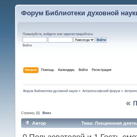
Форум Библиотеки духовной наук
Пожалуйста,
войдите
или
зарегистрируйтесь
.
Войти
Начало
Помощь
Календарь
Войти
Регистрация
Форум Библиотеки духовной науки
»
Антропософский форум
»
Антроп
« 
Страниц: [
1
]
Вниз
Автор
Тема: Лекционная деяте