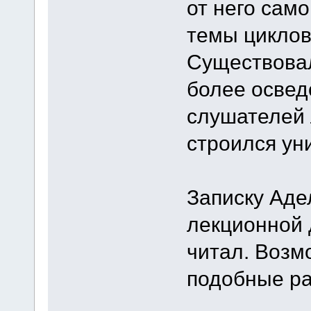
от него сам
темы циклов 
Существовал
более осве
слушателей 
строился ун
Записку Аде
лекционной 
читал. Возм
подобные р