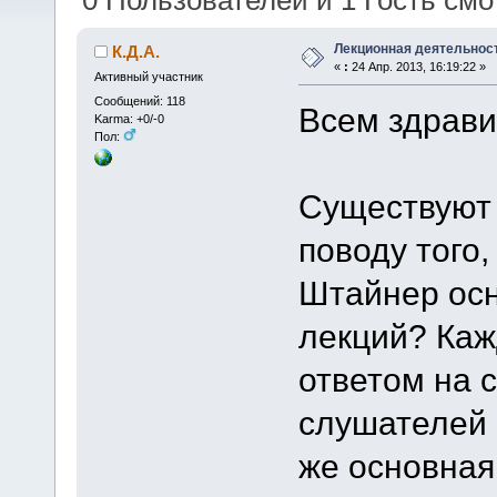
0 Пользователей и 1 Гость смот
Лекционная деятельнос
К.Д.А.
«
:
24 Апр. 2013, 16:19:22 »
Активный участник
Сообщений: 118
Всем здрави
Karma: +0/-0
Пол:
Существуют 
поводу того
Штайнер осн
лекций? Каж
ответом на 
слушателей 
же основная