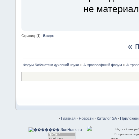
не материал
Страниц: [
1
]
Вверх
« 
Форум Библиотеки духовной науки
»
Антропософский форум
»
Антроп
·
Главная
·
Новости
·
Каталог GA
·
Приложени
Над сайтом ра
Вопросы по со