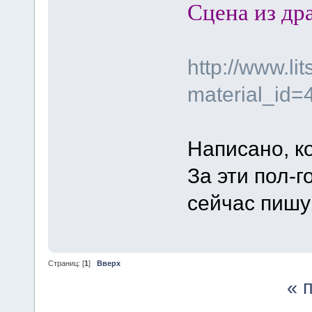
Сцена из др
http://www.li
material_id
Написано, к
За эти пол-г
сейчас пиш
Страниц: [
1
]
Вверх
« 