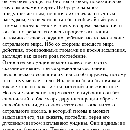
бы человек увидел их без подготовки, показались бы
ему символами смерти. Не будучи заранее
предупрежденным, не поняв их сначала обычным
рассудком, человек испытал бы необычайный ужас.
Гномы приступают к человеку во время засыпания и
как бы погребают его: ведь процесс засыпания
напоминает своего рода погребение, но только в лоне
астрального мира. Ибо со стороны высшего мира
действия, производимые гномами во время засыпания,
выглядят как своего рода погребение.
Относительно ундин можно только повторить
сказанное выше: при современном состоянии
человеческого сознания их нельзя обнаружить, потому
что этому мешает тело. Иначе они были бы видимы
так же хорошо, как листья растений или животные.
Но если человек не погружается в глубокий сон без
сновидений, а благодаря дару инспирации обретает
способность видеть сквозь этот сон, тогда из того
астрального океана, в который гномы в момент
засыпания его, так сказать, погребли, перед его
духовным взором всплывают ундины. Они видимы во
время глубокого сна. Такой сон полностью гасит