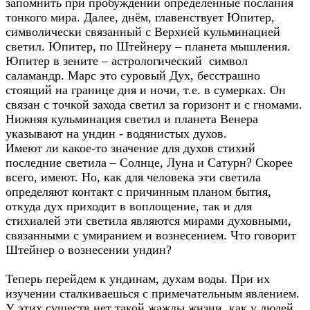
запомнить при пробуждении определённые послания
тонкого мира. Далее, днём, главенствует Юпитер,
символически связанный с Верхней кульминацией
светил. Юпитер, по Штейнеру – планета мышления.
Юпитер в зените – астрологический символ
саламандр. Марс это суровый Дух, бесстрашно
стоящий на границе дня и ночи, т.е. в сумерках. Он
связан с точкой захода светил за горизонт и с гномами.
Нижняя кульминация светил и планета Венера
указывают на ундин - водянистых духов.
Имеют ли какое-то значение для духов стихий
последние светила – Солнце, Луна и Сатурн? Скорее
всего, имеют. Но, как для человека эти светила
определяют контакт с причинным планом бытия,
откуда дух приходит в воплощение, так и для
стихиалей эти светила являются мирами духовными,
связанными с умиранием и вознесением. Что говорит
Штейнер о вознесении ундин?
Теперь перейдем к ундинам, духам воды. При их
изучении сталкиваешься с примечательным явлением.
У этих существ нет такой жажды жизни, как у людей,