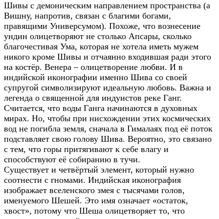
Шивы с демоническим направлением пространства (а
Вишну, напротив, связан с благими богами,
правящими Универсумом). Похоже, что вознесение
ундин олицетворяют не столько Апсары, сколько
благочестивая Ума, которая не хотела иметь мужем
никого кроме Шивы и отчаянно входившая ради этого
на костёр. Венера – олицетворение любви. И в
индийской иконографии именно Шива со своей
супругой символизируют идеальную любовь. Важна и
легенда о священной для индуистов реке Ганг.
Считается, что воды Ганга начинаются в духовных
мирах. Но, чтобы при нисхождении этих космических
вод не погибла земля, сначала в Гималаях под её поток
подставляет свою голову Шива. Вероятно, это связано
с тем, что горы притягивают к себе влагу и
способствуют её собиранию в тучи.
Существует и четвёртый элемент, который нужно
соотнести с гномами. Индийская иконография
изображает вселенского змея с тысячами голов,
именуемого Шешей. Это имя означает «остаток,
хвост», потому что Шеша олицетворяет то, что