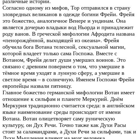
различные истории.
Согласно одному из мифов, Тор отправился в страну
зловредных великанов в одежде богини Фрейи. Фрейя
это божество, аналогичное Венере и ундинам. Она
является дочерью владыки вод Ньорда и принадлежит
роду ванов. В греческой мифологии Афродита названа
«пенорождённой, выходящей из океана». Фрейя
обучила бога Вотана телесной, сексуальной магии,
которой владеет только сама Госпожа. Вместе с
Вотаном, Фрейя делит души умерших воинов. Это
связано с древним поверием о том, что умершие в
тёмное время уходят в лунную сферу, а умершие в
светлое время – в солнечную. Именем Госпожи Фрейи
европейцы назвали пятницу.
Главное божество германской мифологии Вотан имеет
отношение к сильфам и планете Меркурий. Днём
Меркурия традиционно считается среда: в английском
языке наименование среды происходит от имени
Вотана. Вотан олицетворяет саму руническую
культуру, он Дух Речи. Точно также как Духи Расы
стоят за саламандрами, а Духи Речи за сильфами, так и
Духи Мышления влияют на мозг человека