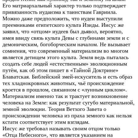
Его матриархальный характер только подтверждает
привязанность иудаизма к таинствам Гавриила.
Можно даже предположить, что иудеи выступили
преемниками египетского культа Изиды. Иисус же
заявил, что «отцом» иудеев был дьявол, вероятно,
имея ввиду связь культа Девы с глубинами земли и с
демоническим, богоборческим началом. Не вызывает
сомнения, что современный материализм во многом
является детищем этого культа. Земля ведь пыталась
создать себе людей «естественным» эволюционным
путём, как об этом пишет в «Тайной Доктрине»
Блаватская. Библейский змей-искуситель и есть образ
тех хладнокровных животных, чьё происхождение
кроется в прошлом, связанном с «лунным циклом».
Материализм именно так и трактует возникновение
человека на Земле: как результат сугубо материальной,
земной эволюции. Теория Ветхого Завета о
происхождении человека из праха земного как нельзя
кстати соответствует этим взглядам.
Иисус же требовал называть своим отцом только
«Отца Небесного», что является указанием на