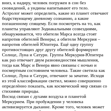
вниз, к надиру, человек погружен в сон без
сновидений, а ундины напитывают его тело.
Астролог может определить, какие из планет отвечают
бодрствующему дневному сознанию, а какие
погашенному спящему. Если посмотреть на то, как
планеты управляют Зодиакальными созвездиями,
обнаруживается, что обители Марса всегда стоят
напротив обителей Венеры; а обители Меркурия –
напротив обителей Юпитера. Ещё одну группу
противостоящих друг другу обителей формируют
Солнце, Луна и Сатурн. Группа Меркурия-Юпитера
как раз отвечает двум разновидностям мышления,
тогда как Марс и Венера явно связаны с ночью и
посмертным состоянием человека. Такие светила как
Солнце, Луна и Сатурн, отвечают за зачатие. Исходя
из этой классификации светил, можно совершенно
определённо показать, как космический мир связан со
стихиями природы.
Восход связан с духами воздуха и планетой
Меркурием. При пробуждении у человека
активизируется дыхание. Кроме того, человек может