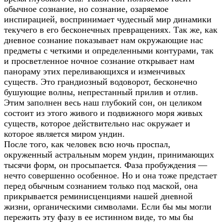
обычное сознание, но сознание, озаряемое
инспирацией, воспринимает чудесный мир динамики
текучего в его бесконечных превращениях. Так же, как
дневное сознание показывает нам окружающие нас
предметы с четкими и определенными контурами, так
и просветленное ночное сознание открывает нам
панораму этих переливающихся и изменчивых
существ. Это грандиозный водоворот, бесконечно
бушующие волны, непрестанный прилив и отлив.
Этим заполнен весь наш глубокий сон, он целиком
состоит из этого живого и подвижного моря живых
существ, которое действительно нас окружает и
которое является миром ундин.
После того, как человек всю ночь проспал,
окруженный астральным морем ундин, принимающих
тысячи форм, он просыпается. Фаза пробуждения —
нечто совершенно особенное. Но и она тоже предстает
перед обычным сознанием только под маской, она
прикрывается реминисценциями нашей дневной
жизни, органическими символами. Если бы мы могли
пережить эту фазу в ее истинном виде, то мы бы