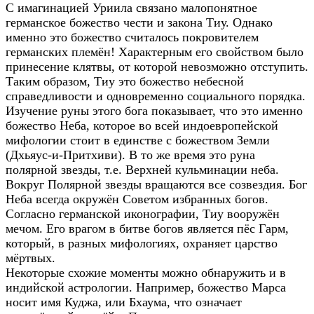
С имагинацией Уриила связано малопонятное
германское божество чести и закона Тиу. Однако
именно это божество считалось покровителем
германских племён! Характерным его свойством было
принесение клятвы, от которой невозможно отступить.
Таким образом, Тиу это божество небесной
справедливости и одновременно социального порядка.
Изучение руны этого бога показывает, что это именно
божество Неба, которое во всей индоевропейской
мифологии стоит в единстве с божеством Земли
(Дхьяус-и-Притхиви). В то же время это руна
полярной звезды, т.е. Верхней кульминации неба.
Вокруг Полярной звезды вращаются все созвездия. Бог
Неба всегда окружён Советом избранных богов.
Согласно германской иконографии, Тиу вооружён
мечом. Его врагом в битве богов является пёс Гарм,
который, в разных мифологиях, охраняет царство
мёртвых.
Некоторые схожие моменты можно обнаружить и в
индийской астрологии. Например, божество Марса
носит имя Куджа, или Бхаума, что означает