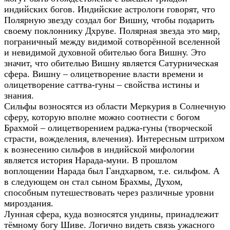
индийских богов. Индийские астрологи говорят, что
Полярную звезду создал бог Вишну, чтобы подарить
своему поклоннику Дхруве. Полярная звезда это мир,
пограничный между видимой сотворённой вселенной
и невидимой духовной обителью бога Вишну. Это
значит, что обителью Вишну является Сатурническая
сфера. Вишну – олицетворение власти времени и
олицетворение саттва-гуны – свойства истины и
знания.
Сильфы возносятся из области Меркурия в Солнечную
сферу, которую вполне можно соотнести с богом
Брахмой – олицетворением раджа-гуны (творческой
страсти, вожделения, влечения). Интересным штрихом
к вознесению сильфов в индийской мифологии
является история Нарада-муни. В прошлом
воплощении Нарада был Гандхарвом, т.е. сильфом. А
в следующем он стал сыном Брахмы, Духом,
способным путешествовать через различные уровни
мироздания.
Лунная сфера, куда возносятся ундины, принадлежит
тёмному богу Шиве. Логично видеть связь ужасного