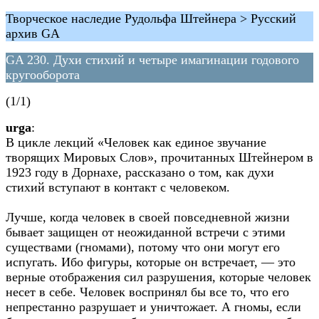
Творческое наследие Рудольфа Штейнера > Русский
архив GA
GA 230. Духи стихий и четыре имагинации годового
кругооборота
(1/1)
urga
:
В цикле лекций «Человек как единое звучание
творящих Мировых Слов», прочитанных Штейнером в
1923 году в Дорнахе, рассказано о том, как духи
стихий вступают в контакт с человеком.
Лучше, когда человек в своей повседневной жизни
бывает защищен от неожиданной встречи с этими
существами (гномами), потому что они могут его
испугать. Ибо фигуры, которые он встречает, — это
верные отображения сил разрушения, которые человек
несет в себе. Человек воспринял бы все то, что его
непрестанно разрушает и уничтожает. А гномы, если