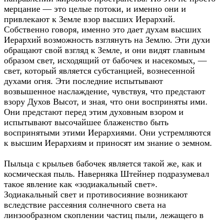
мерцание — это целые потоки, и именно они и
привлекают к Земле взор высших Иерархий.
Собственно говоря, именно это дает духам высших
Иерархий возможность взглянуть на Землю. Эти духи
обращают свой взгляд к Земле, и они видят главным
образом свет, исходящий от бабочек и насекомых, —
свет, который является субстанцией, вознесенной
духами огня. Эти последние испытывают
возвышенное наслаждение, чувствуя, что предстают
взору Духов Высот, и зная, что они восприняты ими.
Они предстают перед этим духовным взором и
испытывают высочайшее блаженство быть
воспринятыми этими Иерархиями. Они устремляются
к высшим Иерархиям и приносят им знание о земном.
Пыльца с крыльев бабочек является такой же, как и
космическая пыль. Наверняка Штейнер подразумевал
такое явление как «зодиакальный свет».
Зодиакальный свет и противосияние возникают
вследствие рассеяния солнечного света на
линзообразном скоплении частиц пыли, лежащего в