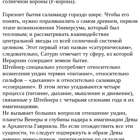
солнечной короны (F-корона).
Горизонт бытия саламандр гораздо шире. Чтобы его
понять, нужно поразмышлять о самом древнем, первом
этапе возникновения Универсума, который был
тепловым; и рассматривать взаимодействие
центральной звезды со всей солнечной системой
целиком. Этот первый этап назван «сатурническим»,
следовательно, Сатурн отмечает ту сферу, из которой
Иерархии созерцают земное бытие.
Штейнер специально употребляет относительно
вознесения ундин термин «питание», относительно
сильфов – «дыхание» и относительно саламандр
«созерцание». В этом легко угадываются четыре
процесса (питание, дыхание, мышление и движение),
связанные у Штейнера с четырьмя сезонами года и их
имагинациями.
Не вызывает больших вопросов отношение ундин,
планеты Венеры и глубины надира к имагинации Девы
и Архангела Гавриила. Но если отождествить все эти
сущности, то следует подчеркнуть в образе Девы
именно земно-лунное, перетекающее по складкам