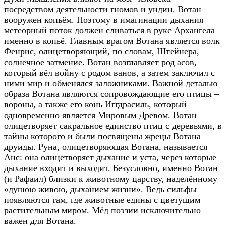
посредством деятельности гномов и ундин. Вотан
вооружен копьём. Поэтому в имагинации дыхания
метеорный поток должен сливаться в руке Архангела
именно в копьё. Главным врагом Вотана является волк
Фенрис, олицетворяющий, по словам, Штейнера,
солнечное затмение. Вотан возглавляет род асов,
который вёл войну с родом ванов, а затем заключил с
ними мир и обменялся заложниками. Важной деталью
образа Вотана являются сопровождающие его птицы –
вороны, а также его конь Иггдрасиль, который
одновременно является Мировым Древом. Вотан
олицетворяет сакральное единство птиц с деревьями, в
тайны которого и были посвящены жрецы Вотана –
друиды. Руна, олицетворяющая Вотана, называется
Анс: она олицетворяет дыхание и уста, через которые
дыхание входит и выходит. Безусловно, именно Вотан
(и Рафаил) близки к животному царству, наделённому
«душою живою, дыханием жизни». Ведь сильфы
появляются там, где животные едины с цветущим
растительным миром. Мёд поэзии исключительно
важен для Вотана.