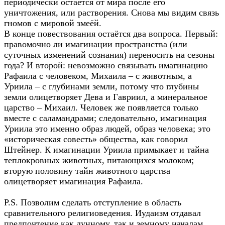
периодически остаётся от мира после его
уничтожения, или растворения. Снова мы видим связь
гномов с мировой змеёй.
В конце повествования остаётся два вопроса. Первый:
правомочно ли имагинации пространства (или
суточных изменений сознания) переносить на сезоны
года? И второй: невозможно связывать имагинацию
Рафаила с человеком, Михаила – с животным, а
Уриила – с глубинами земли, потому что глубины
земли олицетворяет Дева и Гавриил, а минеральное
царство – Михаил. Человек же появляется только
вместе с саламандрами; следовательно, имагинация
Уриила это именно образ людей, образ человека; это
«историческая совесть» общества, как говорил
Штейнер. К имагинации Уриила примыкает и тайна
теплокровных животных, питающихся молоком;
вторую половину тайн животного царства
олицетворяет имагинация Рафаила.
P.S. Позволим сделать отступление в область
сравнительного религиоведения. Иудаизм отдавал
предпочтение как лунному, так и земному началам.