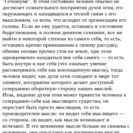
"Гётеануме". В этом состоянии человек обычно не
достигает сознательного восприятия духов огня, его
окружающих и находящихся в тесной связи с его
мышлением, со всем, что исходит от организации его
головы. Если же ему удается, оставаясь в состоянии
бодрствования, в полном дневном сознании, все же
выйти в некоторой степени из самого себя, то есть,
оставаясь крепко привязанным к своему рассудку,
обеими ногами прочно стоя на земле, при этом
одновременно находиться вне себя самого — то есть
быть внутри и вне себя (что означает умение
рассматривать себя как воплощенную мысль), тогда
человек видит, как духи огня созидают в мире тот
элемент, восприятие которого делает доступной
созерцанию оборотную сторону наших мыслей.
Итак, видение духов огня может привести человека к
созерцанию себя как мыслящего существа; он
перестает быть просто мыслящим, то есть
производителем мысли: он видит себя мыслящего —
со стороны, он видит, как мысли возникают и
исчезают. В это мгновение мысли больше не связаны с
человеком, они предстают как космические мысли.