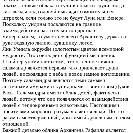
платья, а также облака и тучи в области груди, тогда
как звёзды над головой выглядят сомнительным
штрихом, если только это не будут Луна или Венера.
Поскольку ундины появляются на границе
взаимодействия растительного царства с
минеральным, то уместнее всего Архангелу держать в
руке водяную лилию, кувшинку, лотос.
Лик Уриила окружён золотистым цветом всемирной
мудрости. Это совпадает с функцией мышления.
Штейнер упоминает о том, что огненное сияние
саламандр является первым, что привлекает души
людей, нисходящие с неба в новое земное воплощение.
Поэтому саламандры являются теми самыми
античными амурами и купидонами – воинством Духов
Расы. Саламандры имеют облик детей, фактически
людей, потому что они появляются от взаимодействия
людей с теплокровными животными. Настоящими
носителями мирового разума являются люди. Но это
разум самоотверженный, движимый душевным теплом
отношений.
Важной деталью облика Архангела Рафаила является