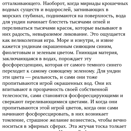
отталкивающего. Наоборот, когда мириады крошечных
водных существ и водорослей, загнивающих в
морских глубинах, поднимаются на поверхность, вода
для ундин начинает блестеть тысячами огней и
переливаться тысячами красок, которые вызывают в
них радость, невыразимое ликование. Это ощущается
как великолепная игра. Море и изнутри, и извне
кажется ундинам окрашенным сияющим синим,
фиолетовым и зеленым цветом. Гниющая материя,
заключающаяся в водах, порождает эту
фосфоресценцию, которая от самого темного синего
переходит к самому сияющему зеленому. Для ундин
эти цвета — реальность, и сами они тоже
пропитываются игрой окрашенных вод. Они их
впитывают в прозрачность своей собственной
телесности, сами становятся фосфоресцирующими и
сверкают переливающимися цветами. И когда они
пропитываются этой игрой цветов, когда они сами
начинают фосфоресцировать, в них возникает
томление, страшное желание вознестись, чтобы вечно
носиться в эфирных сферах. Эта жгучая тоска толкает