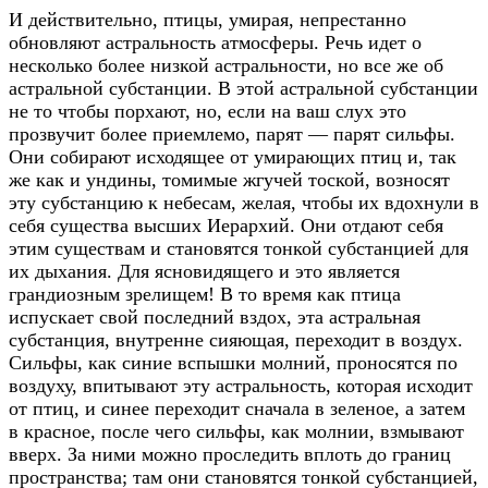
И действительно, птицы, умирая, непрестанно
обновляют астральность атмосферы. Речь идет о
несколько более низкой астральности, но все же об
астральной субстанции. В этой астральной субстанции
не то чтобы порхают, но, если на ваш слух это
прозвучит более приемлемо, парят — парят сильфы.
Они собирают исходящее от умирающих птиц и, так
же как и ундины, томимые жгучей тоской, возносят
эту субстанцию к небесам, желая, чтобы их вдохнули в
себя существа высших Иерархий. Они отдают себя
этим существам и становятся тонкой субстанцией для
их дыхания. Для ясновидящего и это является
грандиозным зрелищем! В то время как птица
испускает свой последний вздох, эта астральная
субстанция, внутренне сияющая, переходит в воздух.
Сильфы, как синие вспышки молний, проносятся по
воздуху, впитывают эту астральность, которая исходит
от птиц, и синее переходит сначала в зеленое, а затем
в красное, после чего сильфы, как молнии, взмывают
вверх. За ними можно проследить вплоть до границ
пространства; там они становятся тонкой субстанцией,