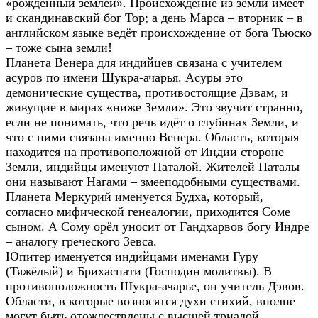
«рождённый землёй». Происхождение из земли имеет
и скандинавский бог Тор; а день Марса – вторник – в
английском языке ведёт происхождение от бога Тьюско
– тоже сына земли!
Планета Венера для индийцев связана с учителем
асуров по имени Шукра-ачарья. Асуры это
демонические существа, противостоящие Дэвам, и
живущие в мирах «ниже Земли». Это звучит странно,
если не понимать, что речь идёт о глубинах Земли, и
что с ними связана именно Венера. Область, которая
находится на противоположной от Индии стороне
Земли, индийцы именуют Паталой. Жителей Паталы
они называют Нагами – змееподобными существами.
Планета Меркурий именуется Будха, который,
согласно мифической генеалогии, приходится Соме
сыном. А Сому орёл уносит от Гандхарвов богу Индре
– аналогу греческого Зевса.
Юпитер именуется индийцами именами Гуру
(Тяжёлый) и Брихаспати (Господин молитвы). В
противоположность Шукра-ачарье, он учитель Дэвов.
Области, в которые возносятся духи стихий, вполне
могут быть отождествлены с высшей триадой