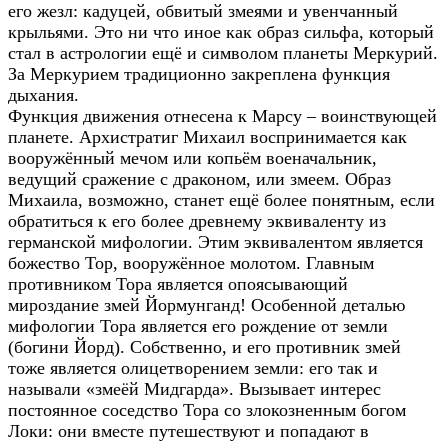
его жезл: кадуцей, обвитый змеями и увенчанный
крыльями. Это ни что иное как образ сильфа, который
стал в астрологии ещё и символом планеты Меркурий.
За Меркурием традиционно закреплена функция
дыхания.
Функция движения отнесена к Марсу – воинствующей
планете. Архистратиг Михаил воспринимается как
вооружённый мечом или копьём военачальник,
ведущий сражение с драконом, или змеем. Образ
Михаила, возможно, станет ещё более понятным, если
обратиться к его более древнему эквиваленту из
германской мифологии. Этим эквивалентом является
божество Тор, вооружённое молотом. Главным
противником Тора является опоясывающий
мироздание змей Йормунганд! Особенной деталью
мифологии Тора является его рождение от земли
(богини Йорд). Собственно, и его противник змей
тоже является олицетворением земли: его так и
называли «змеёй Мидгарда». Вызывает интерес
постоянное соседство Тора со злокозненным богом
Локи: они вместе путешествуют и попадают в