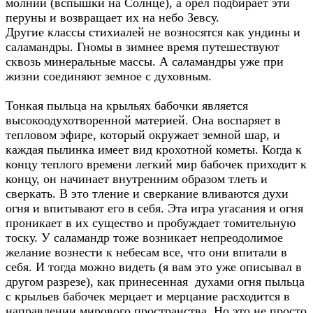
молнии (вспышки на Солнце), а орёл подбирает эти
перуны и возвращает их на небо Зевсу.
Другие классы стихиалей не возносятся как ундины и
саламандры. Гномы в зимнее время путешествуют
сквозь минеральные массы. А саламандры уже при
жизни соединяют земное с духовным.
Тонкая пыльца на крыльях бабочки является
высокоодухотворенной материей. Она воспаряет в
тепловом эфире, который окружает земной шар, и
каждая пылинка имеет вид крохотной кометы. Когда к
концу теплого времени легкий мир бабочек приходит к
концу, он начинает внутренним образом тлеть и
сверкать. В это тление и сверкание вливаются духи
огня и впитывают его в себя. Эта игра угасания и огня
проникает в их существо и пробуждает томительную
тоску. У саламандр тоже возникает непреодолимое
желание вознести к небесам все, что они впитали в
себя. И тогда можно видеть (я вам это уже описывал в
другом разрезе), как принесенная духами огня пыльца
с крыльев бабочек мерцает и мерцание расходится в
направлении мирового пространства. Но это не просто