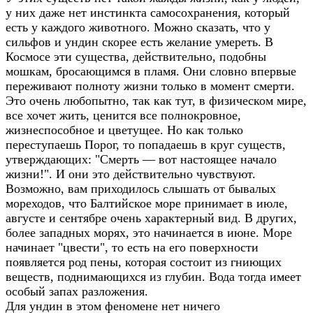
у них даже нет инстинкта самосохранения, который
есть у каждого животного. Можно сказать, что у
сильфов и ундин скорее есть желание умереть. В
Космосе эти существа, действительно, подобны
мошкам, бросающимся в пламя. Они словно впервые
переживают полноту жизни только в момент смерти.
Это очень любопытно, так как тут, в физическом мире,
все хочет жить, ценится все полнокровное,
жизнеспособное и цветущее. Но как только
переступаешь Порог, то попадаешь в круг существ,
утверждающих: "Смерть — вот настоящее начало
жизни!". И они это действительно чувствуют.
Возможно, вам приходилось слышать от бывалых
мореходов, что Балтийское море принимает в июле,
августе и сентябре очень характерный вид. В других,
более западных морях, это начинается в июне. Море
начинает "цвести", то есть на его поверхности
появляется род пены, которая состоит из гниющих
веществ, поднимающихся из глубин. Вода тогда имеет
особый запах разложения.
Для ундин в этом феномене нет ничего