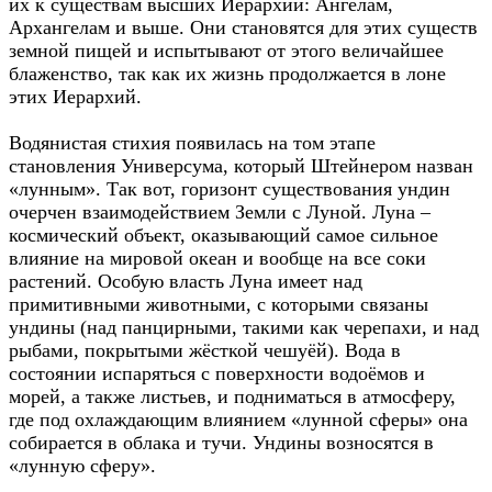
их к существам высших Иерархий: Ангелам,
Архангелам и выше. Они становятся для этих существ
земной пищей и испытывают от этого величайшее
блаженство, так как их жизнь продолжается в лоне
этих Иерархий.
Водянистая стихия появилась на том этапе
становления Универсума, который Штейнером назван
«лунным». Так вот, горизонт существования ундин
очерчен взаимодействием Земли с Луной. Луна –
космический объект, оказывающий самое сильное
влияние на мировой океан и вообще на все соки
растений. Особую власть Луна имеет над
примитивными животными, с которыми связаны
ундины (над панцирными, такими как черепахи, и над
рыбами, покрытыми жёсткой чешуёй). Вода в
состоянии испаряться с поверхности водоёмов и
морей, а также листьев, и подниматься в атмосферу,
где под охлаждающим влиянием «лунной сферы» она
собирается в облака и тучи. Ундины возносятся в
«лунную сферу».