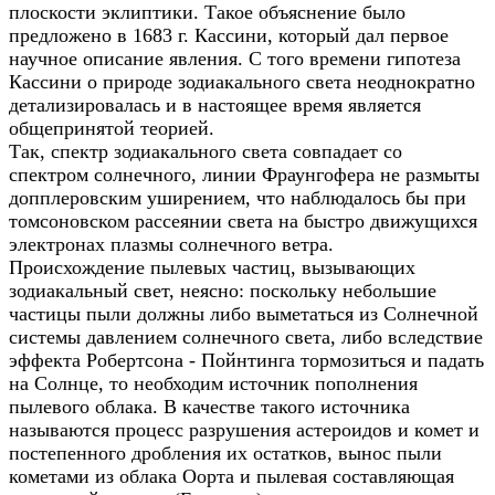
плоскости эклиптики. Такое объяснение было
предложено в 1683 г. Кассини, который дал первое
научное описание явления. С того времени гипотеза
Кассини о природе зодиакального света неоднократно
детализировалась и в настоящее время является
общепринятой теорией.
Так, спектр зодиакального света совпадает со
спектром солнечного, линии Фраунгофера не размыты
допплеровским уширением, что наблюдалось бы при
томсоновском рассеянии света на быстро движущихся
электронах плазмы солнечного ветра.
Происхождение пылевых частиц, вызывающих
зодиакальный свет, неясно: поскольку небольшие
частицы пыли должны либо выметаться из Солнечной
системы давлением солнечного света, либо вследствие
эффекта Робертсона - Пойнтинга тормозиться и падать
на Солнце, то необходим источник пополнения
пылевого облака. В качестве такого источника
называются процесс разрушения астероидов и комет и
постепенного дробления их остатков, вынос пыли
кометами из облака Оорта и пылевая составляющая