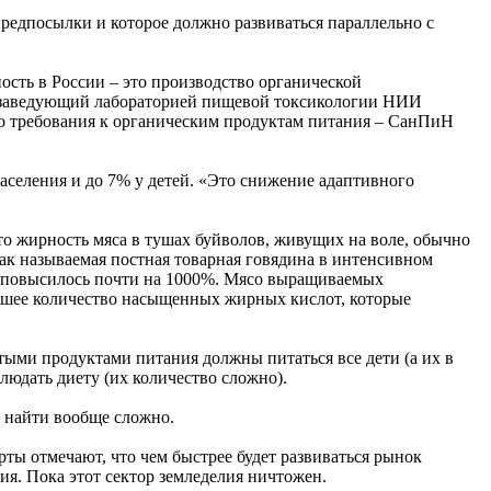
предпосылки и которое должно развиваться параллельно с
сть в России – это производство органической
ил заведующий лабораторией пищевой токсикологии НИИ
о требования к органическим продуктам питания – СанПиН
аселения и до 7% у детей. «Это снижение адаптивного
о жирность мяса в тушах буйволов, живущих на воле, обычно
ак называемая постная товарная говядина в интенсивном
ах повысилось почти на 1000%. Мясо выращиваемых
ьшее количество насыщенных жирных кислот, которые
тыми продуктами питания должны питаться все дети (а их в
юдать диету (их количество сложно).
м найти вообще сложно.
ты отмечают, что чем быстрее будет развиваться рынок
ия. Пока этот сектор земледелия ничтожен.