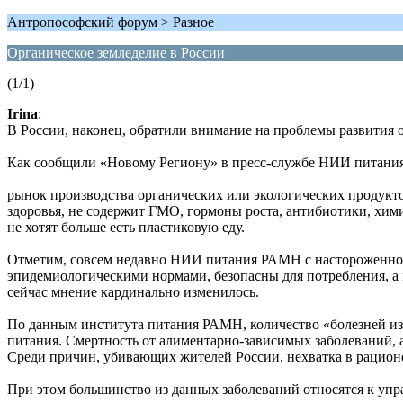
Антропософский форум > Разное
Органическое земледелие в России
(1/1)
Irina
:
В России, наконец, обратили внимание на проблемы развития 
Как сообщили «Новому Региону» в пресс-службе НИИ питания
рынок производства органических или экологических продукто
здоровья, не содержит ГМО, гормоны роста, антибиотики, хими
не хотят больше есть пластиковую еду.
Отметим, совсем недавно НИИ питания РАМН с настороженность
эпидемиологическими нормами, безопасны для потребления, а в
сейчас мнение кардинально изменилось.
По данным института питания РАМН, количество «болезней из 
питания. Смертность от алиментарно-зависимых заболеваний, а
Среди причин, убивающих жителей России, нехватка в рационе
При этом большинство из данных заболеваний относятся к упр