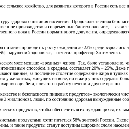
 сельское хозяйство, для развития которого в России есть все 
уру здорового питания населения. Продовольственная безопасно
ственное производство и современные биотехнологии», – заяв
венного пока в России нормативного документа, определяющег
а питания приводит к росту ожирения до 23% среди взрослого н
лейф нарушений здоровья», – отметил профессор Хотимченко.
ском мясе меньше «вредных» жиров. Так, было установлено, чт
интенсивным способом, в среднем, составляет 20% – 25%. Даже т
азывают данные, за последнее столетие содержание жира в тушк
ем у животных, живущих на воле, но и жир у них содержит бол
ахарного диабета, влияют на работу печени и другие органы.
 качестве и безопасности пищевых продуктов» экологически чис
 3 миллионов), люди, по состоянию здоровья вынужденные собл
нических продуктов, чтобы обеспечить всех нуждающихся, их та
чистыми продуктами хотят питаться 58% жителей России. Экспер
цены, и такие продукты станут доступны широким слоям населен