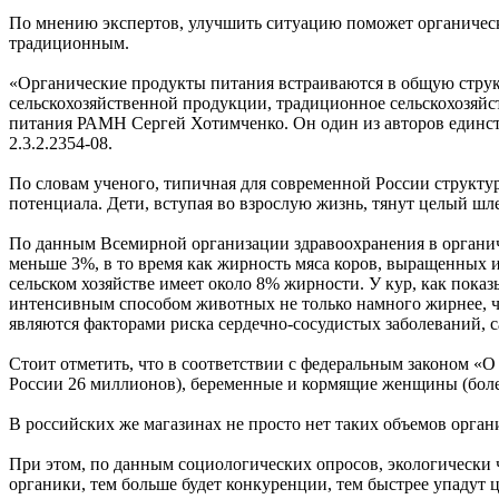
По мнению экспертов, улучшить ситуацию поможет органическое
традиционным.
«Органические продукты питания встраиваются в общую структ
сельскохозяйственной продукции, традиционное сельскохозяй
питания РАМН Сергей Хотимченко. Он один из авторов единст
2.3.2.2354-08.
По словам ученого, типичная для современной России структур
потенциала. Дети, вступая во взрослую жизнь, тянут целый ш
По данным Всемирной организации здравоохранения в органиче
меньше 3%, в то время как жирность мяса коров, выращенных 
сельском хозяйстве имеет около 8% жирности. У кур, как пок
интенсивным способом животных не только намного жирнее, ч
являются факторами риска сердечно-сосудистых заболеваний, с
Стоит отметить, что в соответствии с федеральным законом «О
России 26 миллионов), беременные и кормящие женщины (более
В российских же магазинах не просто нет таких объемов орга
При этом, по данным социологических опросов, экологически 
органики, тем больше будет конкуренции, тем быстрее упадут 