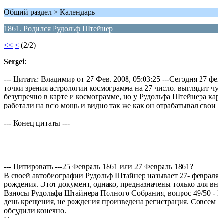
Общий раздел > Календарь
1861. Родился Рудольф Штейнер
<<
<
(2/2)
Sergei
:
--- Цитата: Владимир от 27 Фев. 2008, 05:03:25 ---Сегодня 27 
точки зрения астрологии космограмма на 27 число, выглядит ч
безупречно в карте и космограмме, но у Рудольфа Штейнера кар
работали на всю мощь и видно так же как он отрабатывал свои
--- Конец цитаты ---
--- Цитировать ---25 Февраль 1861 или 27 Февраль 1861?
В своей автобиографии Рудольф Штайнер называет 27- февраля 
рождения. Этот документ, однако, предназначены только для вн
Взносы Рудольфа Штайнера Полного Собрания, вопрос 49/50 - П
день крещения, не рождения произведена регистрация. Совсем 
обсудили конечно.