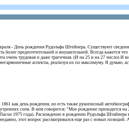
февраля - День рождения Рудольфа Штейнера. Существуют сведения
уть более предпочтительней и внушительней. Всегда кажется чт
та очень трудовая и даже трагичная. (И на 25 и на 27 число) И 
 негармоничные аспекты, реализуя их по максимуму. Я думаю, ас
1861 как день рождения, но есть также рукописный автобиограф
утренних схем. В нем говорится: "Мое рождение приходится на 2
асхи 1975 года). Расхождение в рождении Рудольфа Штайнера в т
недавно, этот вопрос рассматривался еще раз с новых позиций.