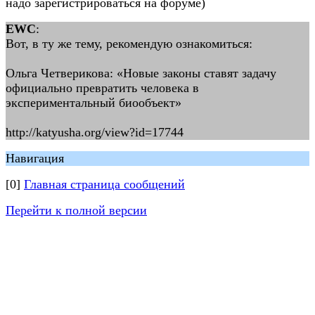
надо зарегистрироваться на форуме)
EWC
:
Вот, в ту же тему, рекомендую ознакомиться:
Ольга Четверикова: «Новые законы ставят задачу
официально превратить человека в
экспериментальный биообъект»
http://katyusha.org/view?id=17744
Навигация
[0]
Главная страница сообщений
Перейти к полной версии