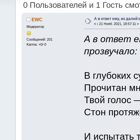
0 Пользователей и 1 Гость смот
А в ответ ему, из далей
EWC
«
:
21 Нояб. 2021, 18:57:11 »
Модератор
А в ответ е
Сообщений: 201
Karma: +0/-0
прозвучало:
В глубоких 
Прочитан мн
Твой голос —
Стон протяж
И испытать 