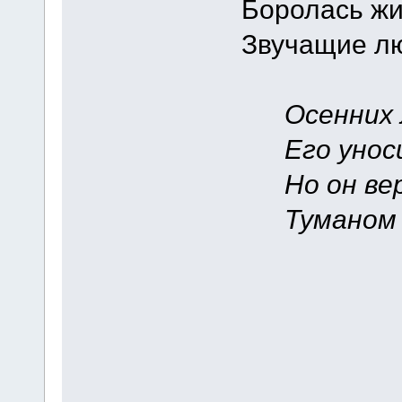
Боролась жи
Звучащие л
Осенних л
Его уносит
Но он вер
Туманом н
A_