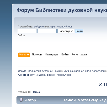
Форум Библиотеки духовной наук
Пожалуйста,
войдите
или
зарегистрируйтесь
.
Войти
Начало
Помощь
Календарь
Войти
Регистрация
Форум Библиотеки духовной науки
»
Личные кабинеты пользователей
»
А в ответ ему, из далей времен прозвучало
« 
Страниц: [
1
]
Вниз
Автор
Тема: А в ответ ему, из