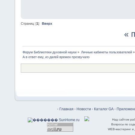
Страниц: [
1
]
Вверх
« 
Форум Библиотеки духовной науки
»
Личные кабинеты пользователей
»
А в ответ ему, из далей времен прозвучало
·
Главная
·
Новости
·
Каталог GA
·
Приложени
Над сайтом ра
Вопросы по со
WEB-мастеринг и