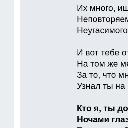
Их много, и
Неповторяем
Неугасимого
И вот тебе 
На том же ме
За то, что м
Узнал ты на 
Кто я, ты д
Ночами гла