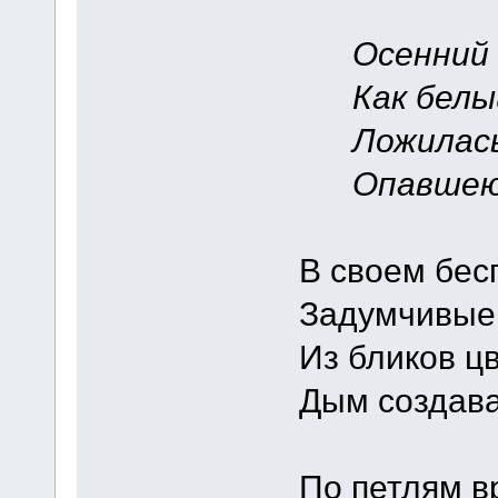
Осенний ве
Как белый
Ложилась г
Опавшею 
В своем бес
Задумчивые 
Из бликов ц
Дым создава
По петлям в