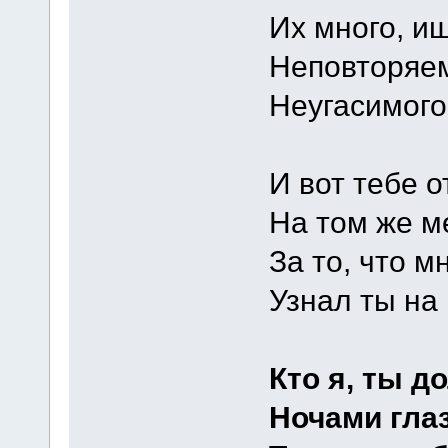
Их много, и
Неповторяем
Неугасимого
И вот тебе 
На том же ме
За то, что м
Узнал ты на 
Кто я, ты д
Ночами гла