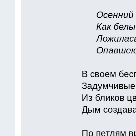
Осенний ве
Как белый
Ложилась г
Опавшею 
В своем бес
Задумчивые 
Из бликов ц
Дым создава
По петлям в