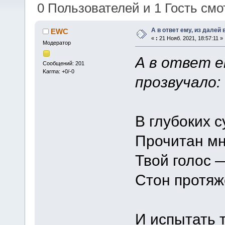
0 Пользователей и 1 Гость смот
А в ответ ему, из далей
EWC
«
:
21 Нояб. 2021, 18:57:11 »
Модератор
А в ответ е
Сообщений: 201
Karma: +0/-0
прозвучало:
В глубоких 
Прочитан мн
Твой голос —
Стон протяж
И испытать 