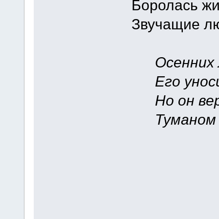
Боролась жи
Звучащие л
Осенних л
Его уносит
Но он вер
Туманом н
A_