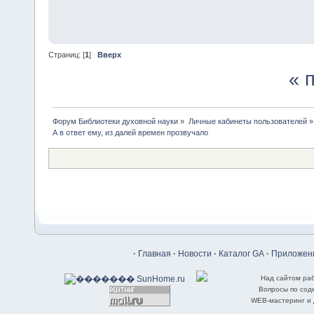
Страниц: [
1
]
Вверх
« 
Форум Библиотеки духовной науки
»
Личные кабинеты пользователей
»
А в ответ ему, из далей времен прозвучало
·
Главная
·
Новости
·
Каталог GA
·
Приложени
Над сайтом ра
Вопросы по со
WEB-мастеринг и