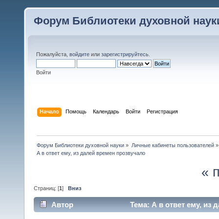
Форум Библиотеки духовной наук
Пожалуйста,
войдите
или
зарегистрируйтесь
.
Войти
Начало
Помощь
Календарь
Войти
Регистрация
Форум Библиотеки духовной науки
»
Личные кабинеты пользователей
»
А в ответ ему, из далей времен прозвучало
« 
Страниц: [
1
]
Вниз
Автор
Тема: А в ответ ему, из