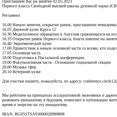
Приглашаем Вас на занятие 02.05.2023
Первого класса Свободной высшей школы духовной науки (СВ
Регламент
16.00 Начало занятия, открытие рамок, приглашение невидимы
16.05 Дневной культ Круга 12
16.30 Медитативное обращение к Ангелам сражающихся на по
16.35 Открытие рамок Первого класса, благословение на заня
16.40 Эвритмический культ
17.00 Приветствие в начале основной части со всеми, кто подк
17.05 Основная часть
18.00 Подготовка к Пасхальной конференции
19.00 Факультативная часть - Основание социальной секции
20.00 Музыка сфер
20.10 Вечерний культ
Для участия пишите, пожалуйста, по адресу: conference.circle1
Мы работаем на принципах ассоциативной экономики и дарени
развивать инициативу в будущем, помогают в публикации матер
время и энергию на эту инициативу.
IBAN: BG05STSA93000028989808