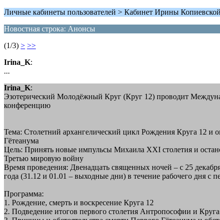
Личные кабинеты пользователей > Кабинет Ирины Копиевско
Новостная строка: Анонсы
(1/3)
>
>>
Irina_K
:
...
Irina_K
:
Эзотерический Молодёжный Круг (Круг 12) проводит Между
конференцию
Тема: Столетний архангелический цикл Рождения Круга 12 и 
Гётеанума
Цель: Принять новые импульсы Михаила XXI столетия и остан
Третью мировую войну
Время проведения: Двенадцать священных ночей – с 25 декабря
года (31.12 и 01.01 – выходные дни) в течение рабочего дня с 
Программа:
1. Рождение, смерть и воскресение Круга 12
2. Подведение итогов первого столетия Антропософии и Круга