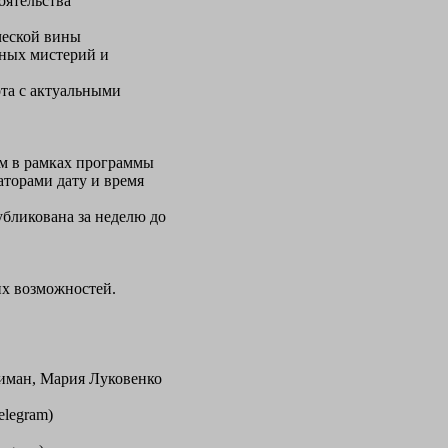
оятельства
ической вины
ьных мистерий и
та с актуальными
м в рамках программы
аторами дату и время
убликована за неделю до
их возможностей.
иман, Мария Луковенко
elegram)