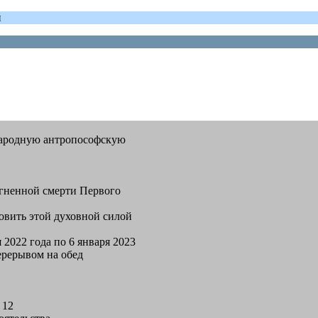
й
народную антропософскую
огненной смерти Первого
овить этой духовной силой
 2022 года по 6 января 2023
перерывом на обед
 12