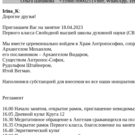
Ольга Шишкова +359887890025 (Viber, WhatsApp, Tele
Irina_K
:
Дорогие друзья!
Приглашаем Вас на занятие 18.04.2023
Первого класса Свободной высшей школы духовной науки (СВ
Мы вместе церемониально войдем в Храм Антропософии, сопр
Архангелом Михаилом,
его посланником – Архангелом Видаром,
Существом Антропос-Софии,
Рудольфом Штайнером,
Итой Вегман.
Наполнимся субстанцией для внесения во все наши инициатив
Регламент
16.00 Начало занятия, открытие рамок, приглашение невидимы
16.05 Дневной культ Круга 12
16.30 Медитативное обращение к Ангелам сражающихся на по
16.35 Открытие рамок Первого класса, благословение на заня
16.40 Эвритмический культ