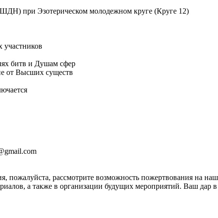
ШДН) при Эзотерическом молодежном круге (Круге 12)
х участников
лях битв и Душам сфер
тие от Высших существ
лючается
2@gmail.com
я, пожалуйста, рассмотрите возможность пожертвования на на
иалов, а также в организации будущих мероприятий. Ваш дар в 