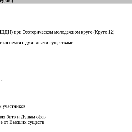
gram)
ШДН) при Эзотерическом молодежном круге (Круге 12)
икоснемся с духовными существами
ы.
х участников
лях битв и Душам сфер
тие от Высших существ