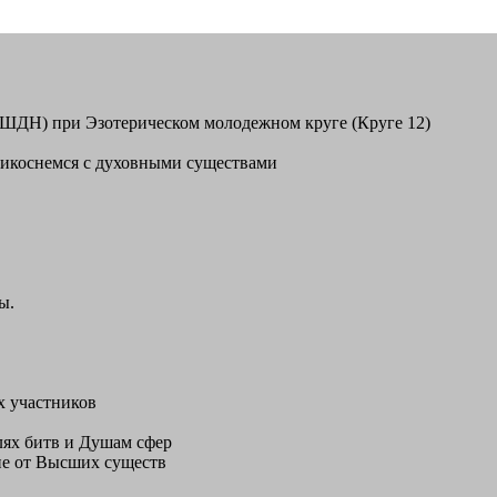
ШДН) при Эзотерическом молодежном круге (Круге 12)
икоснемся с духовными существами
ы.
х участников
лях битв и Душам сфер
тие от Высших существ