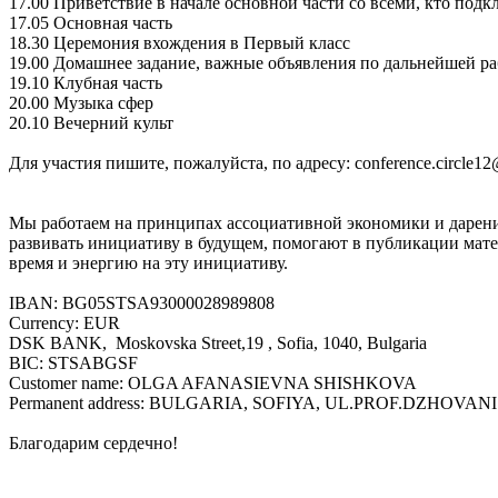
17.00 Приветствие в начале основной части со всеми, кто подк
17.05 Основная часть
18.30 Церемония вхождения в Первый класс
19.00 Домашнее задание, важные объявления по дальнейшей ра
19.10 Клубная часть
20.00 Музыка сфер
20.10 Вечерний культ
Для участия пишите, пожалуйста, по адресу: conference.circle1
Мы работаем на принципах ассоциативной экономики и дарени
развивать инициативу в будущем, помогают в публикации матер
время и энергию на эту инициативу.
IBAN: BG05STSA93000028989808
Currency: EUR
DSK BANK, Moskovska Street,19 , Sofia, 1040, Bulgaria
BIC: STSABGSF
Customer name: OLGA AFANASIEVNA SHISHKOVA
Permanent address: BULGARIA, SOFIYA, UL.PROF.DZHOVANI 
Благодарим сердечно!