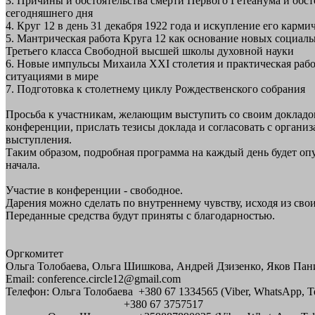
3. Причины и обстоятельства смерти Первого Гётеанума и обст
сегодняшнего дня
4. Круг 12 в день 31 декабря 1922 года и искупление его карм
5. Мантрическая работа Круга 12 как основание новых социал
Третьего класса Свободной высшей школы духовной науки
6. Новые импульсы Михаила XXI столетия и практическая рабо
ситуациями в мире
7. Подготовка к столетнему циклу Рождественского собрания
Просьба к участникам, желающим выступить со своим докладо
конференции, прислать тезисы доклада и согласовать с организ
выступления.
Таким образом, подробная программа на каждый день будет оп
начала.
Участие в конференции - свободное.
Дарения можно сделать по внутреннему чувству, исходя из сво
Переданные средства будут приняты с благодарностью.
Оргкомитет
Ольга Толобаева, Ольга Шишкова, Андрей Дзизенко, Яков Пан
Email: conference.circle12@gmail.com
Телефон: Ольга Толобаева +380 67 1334565 (Viber, WhatsApp, T
+380 67 3757517