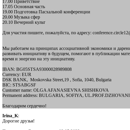
17.00 Приветствие
17.05 Основная часть
19.00 Подготовка Пасхальной конференции
20.00 Музыка сфер
20.10 Вечерний культ
Для участия пишите, пожалуйста, по адресу: conference.circle1
Мы работаем на принципах ассоциативной экономики и дарени
развивать инициативу в будущем, помогают в публикации матер
время и энергию на эту инициативу.
IBAN: BG05STSA93000028989808
Currency: EUR
DSK BANK, Moskovska Street,19 , Sofia, 1040, Bulgaria
BIC: STSABGSF
Customer name: OLGA AFANASIEVNA SHISHKOVA
Permanent address: BULGARIA, SOFIYA, UL.PROF.DZHOVANI 
Благодарим сердечно!
Irina_K
:
Дорогие друзья!