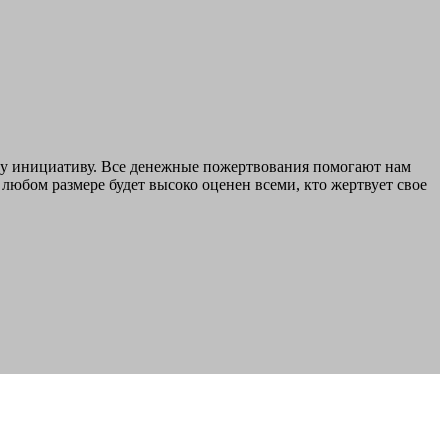
шу инициативу. Все денежные пожертвования помогают нам
любом размере будет высоко оценен всеми, кто жертвует свое