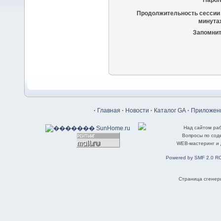
Парол
Продолжительность сессии 
минутах
Запомнит
·
Главная
·
Новости
·
Каталог GA
·
Приложени
Над сайтом ра
Вопросы по со
WEB-мастеринг и
Powered by SMF 2.0 R
Страница сгенери