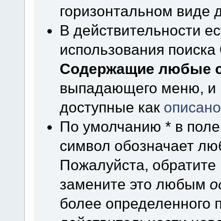
горизонтальном виде 
В действительности е
использования поиска
Содержащие любые 
выпадающего меню, и
доступные как
описано
По умолчанию * в пол
символ обозначает лю
Пожалуйста, обратите 
замените это любым
о
более определенного п