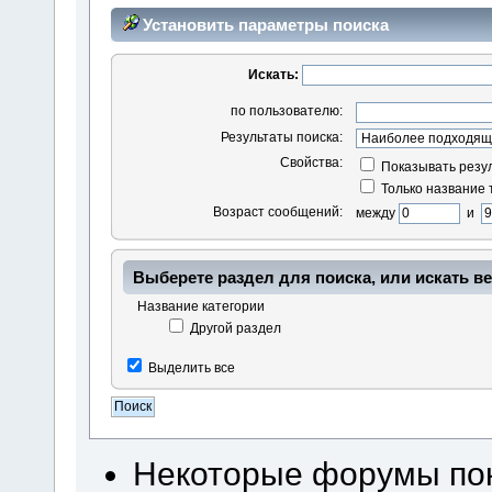
Установить параметры поиска
Искать:
по пользователю:
Результаты поиска:
Свойства:
Показывать резул
Только название 
Возраст сообщений:
между
и
Выберете раздел для поиска, или искать в
Название категории
Другой раздел
Выделить все
Некоторые форумы п