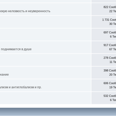
822 Соо
некую неловкость и неуверенность
22 Т
1 731 Со
30 Т
697 Соо
6 Т
917 Соо
о поднимается в душе
67 Т
278 Соо
11 Т
398 Соо
знание
20 Т
606 Соо
лизм и антиглобализм и пр.
19 Т
532 Соо
6 Т