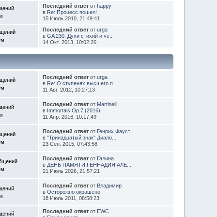
Последний ответ
от
happy
щений
в
Re: Процесс пошел!
ем
15 Июль 2010, 21:49:41
Последний ответ
от
urga
бщений
в
GA 230. Духи стихий и че...
ем
14 Окт. 2013, 10:02:26
Последний ответ
от
urga
бщений
в
Re: О ступенях высшего п...
ем
11 Авг. 2012, 10:27:13
Последний ответ
от
Martinelli
щений
в
Immortals Op.7 (2016)
ем
11 Апр. 2016, 10:17:49
Последний ответ
от
Генрих Фауст
бщений
в
"Тринадцатый знак" Диало...
ем
23 Сен. 2015, 07:43:58
Последний ответ
от
Галина
общений
в
ДЕНЬ ПАМЯТИ ГЕННАДИЯ АЛЕ...
ем
21 Июль 2026, 21:57:21
Последний ответ
от
Владимир
щений
в
Осторожно окрашено!
ем
18 Июль 2011, 08:58:23
Последний ответ
от
EWC
щений