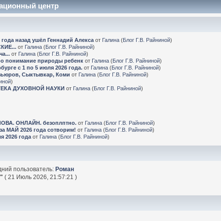
ационный центр
да назад ушёл Геннадий Алекса
от
Галина
(
Блог Г.В. Райниной
)
ИЕ...
от
Галина
(
Блог Г.В. Райниной
)
а...
от
Галина
(
Блог Г.В. Райниной
)
ро понимание природы ребенк
от
Галина
(
Блог Г.В. Райниной
)
ге с 1 по 5 июля 2026 года.
от
Галина
(
Блог Г.В. Райниной
)
зьюров, Сыктывкар, Коми
от
Галина
(
Блог Г.В. Райниной
)
ниной
)
ТЕКА ДУХОВНОЙ НАУКИ
от
Галина
(
Блог Г.В. Райниной
)
ЛОВА. ОНЛАЙН. безоплптно.
от
Галина
(
Блог Г.В. Райниной
)
 МАЙ 2026 года сотворим!
от
Галина
(
Блог Г.В. Райниной
)
 2026 года
от
Галина
(
Блог Г.В. Райниной
)
дний пользователь:
Роман
.
"
( 21 Июль 2026, 21:57:21 )