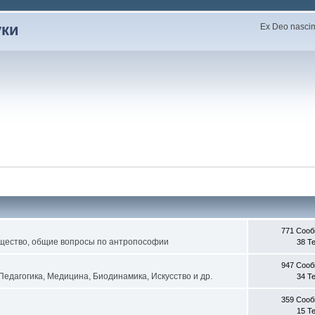
уки
Ex Deo nascimu
771 Соо
щество, общие вопросы по антропософии
38 Т
947 Соо
едагогика, Медицина, Биодинамика, Искусство и др.
34 Т
359 Соо
15 Т