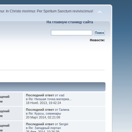
r. In Christo morimur. Per Spiritum Sanctum reviviscimus!
На главную станицу сайта
Новости:
Последний ответ
от
vad
бщений
в
Re: Низшая точка материа...
ем
18 Нояб. 2013, 19:42:24
Последний ответ
от
Галина
бщений
в
Re: Курсы, семинары
ем
20 Март 2014, 02:21:09
Последний ответ
от
Sergei
бщений
в
Re: Западный портал
ем
25 Фев. 2014, 10:26:39