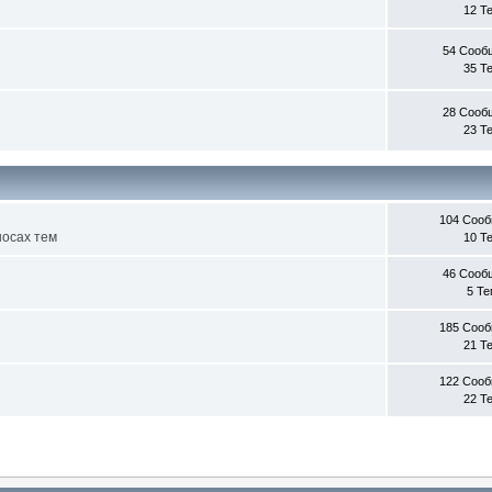
12 Т
54 Сооб
35 Т
28 Сооб
23 Т
104 Соо
носах тем
10 Т
46 Сооб
5 Т
185 Соо
21 Т
122 Соо
22 Т