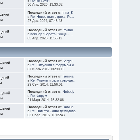
в
Почти сонет
ем
30 Апр. 2026, 13:33:32
Последний ответ
от
Irina_K
щений
в
Re: Новостная строка: Ро...
ем
27 Дек. 2024, 07:48:43
Последний ответ
от
Роман
щений
в
вебінар "Ворота Сонця – ...
ем
03 Апр. 2026, 11:55:12
Последний ответ
от
Sergei
бщений
в
Re: Ситуация с форумом и...
ем
07 Июль 2012, 06:30:13
Последний ответ
от
Галина
щений
в
Re: Формы и цели сотрудн...
ем
29 Сен. 2014, 11:56:01
Последний ответ
от
Nobody
бщений
в
Re: Форум
ем
21 Март 2014, 15:32:06
Последний ответ
от
Галина
бщений
в
Re: Памяти Саши Демидова
ем
03 Нояб. 2015, 16:05:43