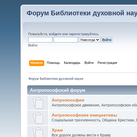
Форум Библиотеки духовной на
Пожалуйста,
войдите
или
зарегистрируйтесь
.
Войти
Начало
Помощь
Календарь
Войти
Регистрация
Форум Библиотеки духовной науки
Антропософский форум
Антропософия
Антропософское движение, Антропософское об
Антропософские инициативы
Социальная трехчленность, Община Христиан, П
Храм
Все дороги должны вести к Храму