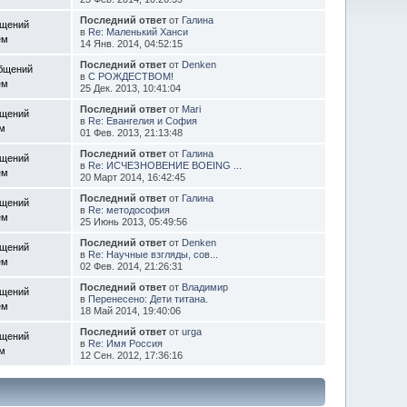
Последний ответ
от
Галина
бщений
в
Re: Маленький Ханси
ем
14 Янв. 2014, 04:52:15
Последний ответ
от
Denken
общений
в
С РОЖДЕСТВОМ!
ем
25 Дек. 2013, 10:41:04
Последний ответ
от
Mari
бщений
в
Re: Евангелия и София
ем
01 Фев. 2013, 21:13:48
Последний ответ
от
Галина
бщений
в
Re: ИСЧЕЗНОВЕНИЕ BOEING ...
ем
20 Март 2014, 16:42:45
Последний ответ
от
Галина
бщений
в
Re: методософия
ем
25 Июнь 2013, 05:49:56
Последний ответ
от
Denken
бщений
в
Re: Научные взгляды, сов...
ем
02 Фев. 2014, 21:26:31
Последний ответ
от
Владимир
бщений
в
Перенесено: Дети титана.
ем
18 Май 2014, 19:40:06
Последний ответ
от
urga
бщений
в
Re: Имя Россия
ем
12 Сен. 2012, 17:36:16