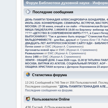
Форум Библиотеки духовной науки - Информ
Последние сообщения
ДЕНЬ ПАМЯТИ ГЕННАДИЯ АЛЕКСАНДРОВИЧА БОНДАРЕВА. 4 го
ИЮЛЬ 2026: КОНФЕРЕНЦИИ. СЕМИНАРЫ. ВСТРЕЧИ, МАСТЕРСК
МОСКВА: 27-30 июня, очный и он-лайн - «Человеческая Встреч
МИША ПИЦХЕЛАУРИ. 1 ИЮНЯ В 19.00 по Берлину- вебинар п
???? «ДЕТСТВО В СОВРЕМЕННОМ МИРЕ»????, в Санкт-Петербур
ВЫПУСКНИКИ!!! "Так и должно быть впредь!" Станислав Кы
ВАЛЬДОРФВМЕСТЕ - для Вас, друзья!
от
Галина
(
Блог Г.В. Рай
ДВАДЦАТЬ ЛЕТ АНТРОПОСОФСКОМУ САЙТУ БДН - БИБЛИО
Почти сонет
от
EWC
(
Журнал А. Стремянного
)
Аргонавты новой эры
от
EWC
(
Журнал А. Стремянного
)
Размышление
от
EWC
(
Журнал А. Стремянного
)
Anno 1480
от
EWC
(
Журнал А. Стремянного
)
ЗЕМЛЯ - ОБЩИЙ ДОМ. 3 мая 2026 года. 11.00 М ТАТЬЯНА ПАВ
МОСКВА. ВИТРАЖ ИЗ АГАТОВ. СОЦИАЛЬНЫЙ ПРОЕКТ. АОР - за
ОБЩИНА ХРИСТИАН встреча с Дитером Хорнеманом 23 апреля
Статистика форума
13 241 Сообщений в 746 Тем от 356 Пользователей. После
Последнее сообщение:
"
ДЕНЬ ПАМЯТИ ГЕННАДИЯ АЛЕ..
Последние сообщения на форуме.
Пользователи Online
436 Гостей, 0 Пользователей