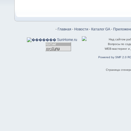
·
Главная
·
Новости
·
Каталог GA
·
Приложени
Над сайтом ра
Вопросы по со
WEB-мастеринг и
Powered by SMF 2.0 R
Страница сгенери