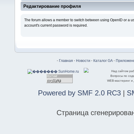
Редактирование профиля
The forum allows a member to switch between using OpenID or a use
account's current password is required.
·
Главная
·
Новости
·
Каталог GA
·
Приложени
Над сайтом ра
Вопросы по со
WEB-мастеринг и
Powered by SMF 2.0 RC3
|
S
Страница сгенерирована