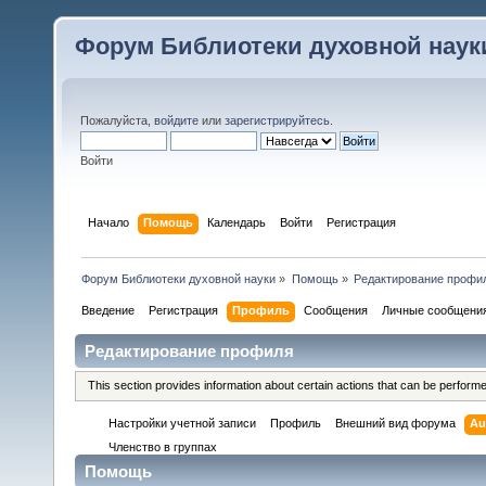
Форум Библиотеки духовной наук
Пожалуйста,
войдите
или
зарегистрируйтесь
.
Войти
Начало
Помощь
Календарь
Войти
Регистрация
Форум Библиотеки духовной науки
»
Помощь
»
Редактирование профи
Введение
Регистрация
Профиль
Сообщения
Личные сообщени
Редактирование профиля
This section provides information about certain actions that can be perform
Настройки учетной записи
Профиль
Внешний вид форума
Au
Членство в группах
Помощь