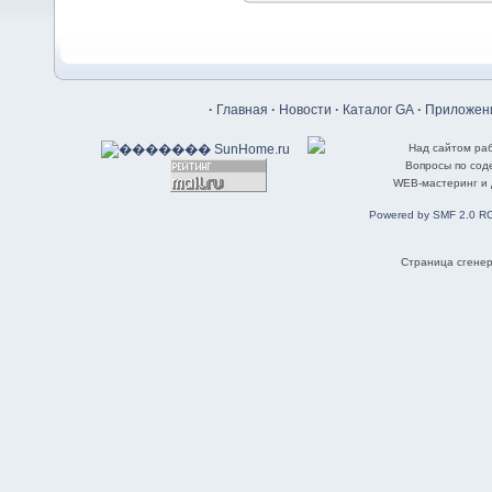
·
Главная
·
Новости
·
Каталог GA
·
Приложени
Над сайтом ра
Вопросы по со
WEB-мастеринг и
Powered by SMF 2.0 R
Страница сгенер