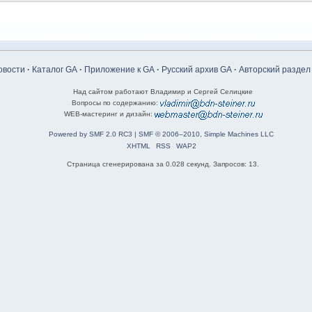
овости
·
Каталог GA
·
Приложение к GA
·
Русский архив GA
·
Авторский раздел
Над сайтом работают Владимир и Сергей Селицкие
Вопросы по содержанию:
WEB-мастеринг и дизайн:
Powered by SMF 2.0 RC3
|
SMF © 2006–2010, Simple Machines LLC
XHTML
RSS
WAP2
Страница сгенерирована за 0.028 секунд. Запросов: 13.