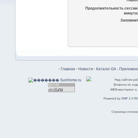
Парол
Продолжительность сессии 
минутах
Запомнит
·
Главная
·
Новости
·
Каталог GA
·
Приложени
Над сайтом ра
Вопросы по со
WEB-мастеринг и
Powered by SMF 2.0 R
Страница сгенери