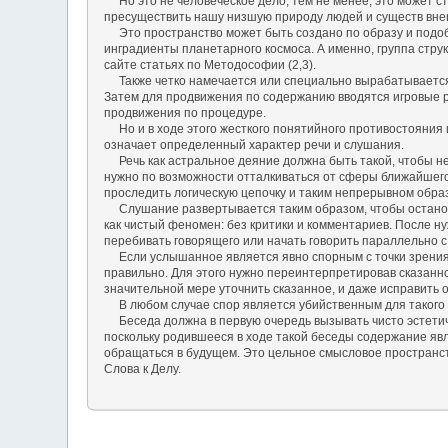
Но это не человеческое дело; тем не менее, это может ст
пресуществить нашу низшую природу людей и существ внеш
Это пространство может быть создано по образу и подобию
инградиенты планетарного космоса. А именно, группа стру
сайте статьях по Методософии (2,3).
Также четко намечается или специально вырабатывается 
Затем для продвижения по содержанию вводятся игровые ро
продвижения по процедуре.
Но и в ходе этого жесткого понятийного противостояния ис
означает определенный характер речи и слушания.
Речь как астральное деяние должна быть такой, чтобы не
нужно по возможности отталкиваться от сферы ближайшего 
проследить логическую цепочку и таким непрерывном обра
Слушание развертывается таким образом, чтобы остановит
как чистый феномен: без критики и комментариев. После н
перебивать говорящего или начать говорить параллельно с
Если услышанное является явно спорным с точки зрения сл
правильно. Для этого нужно переинтерпретировав сказанное
значительной мере уточнить сказанное, и даже исправить о
В любом случае спор является убийственным для такого р
Беседа должна в первую очередь вызывать чисто эстетичес
поскольку родившееся в ходе такой беседы содержание явл
обращаться в будущем. Это цельное смысловое пространст
Слова к Делу.