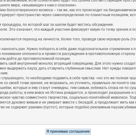
ать возможным, если сознательно будет построена соответствующее простран
него мира, «взывающих к нам о спасении».
 богосотворенного космоса – так же, как это происходит на биодинамическо
ктурирует пространство через самоопределение по планетным позициям, кото
процедура, по которой шаг за шагом будет вестись обсуждение.
ли. Это означает, что каждый участник фиксирует какую-то точку зрения и п
ключается переход на личности, более того, проводя свою игровую роль (точ
 наносить ран. Нужно побороть в себе даже подсознательное стремление к п
понимания оппонента и провести рассуждение в противоположную сторону (т.
зом дойти до противоположной позиции.
ь свой внутренний монолог, вторящий говорящему. Для этого нужно создать 
ужно выдержать паузу, дать отзвучать глубинным смыслам. Нет нужды говори
 ним.
ушающего, то необходимо подавить в себе чувства: «но это же полная чушь!
 со своей точки зрения, не возражать, но уточнить, правильно ли понято ска
шибки, которые и ему станут очевидны, тем самым, избежать спора не по сущ
ода работы; в нем вовсе не Истина рождается, а происходит разрушение и 
кое чувство совместного творчества, социально-понятийной живописи. Тогда
яется духовно живым и не умирает вместе с беседой, а продолжает жить как 
во не содержит раковин (пустот), которые подобно рекламным паузам убиваю