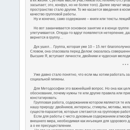
в их жизни. Суетные мысли участников постепенно отступа
засыпает; это, конфуз, но не более того). Далее звучат 
пространство стало другим. То же касается введения в к
качество групповой работы.
Ну и конечно, само содержание – книги или тексты лекци
Но вот заканчивается основное занятие и в конце группе н
улетучивается. Откуда-то вдруг появляется нетерпение, да
вернется в группу…
Дух ушел… Группа, которая уже 10 – 15 лет благополучно
Словом, она спасовала перед Делом: оказалась совершенно
Высшие Я, вступают личности, двойники и чудесная мело
* * *
Уже давно стало понятно, что если мы хотим работать з
социальной гигиены.
Для Методософии это важнейший вопрос. Но она как цело
обоснование, почему нужны те или другие правила или пр
констатировать:
Групповая работа, содержанием котором являются те или
нашу природу: двойников, интересы, стимулы, мотивы, жела
существ-паразитов, которые слетаются на групповую работ
Если для работы с чисто духовным содержанием атмосфера
внешнего мира, необходимая как инъекция для здорового 
а о ее пресуществлении.