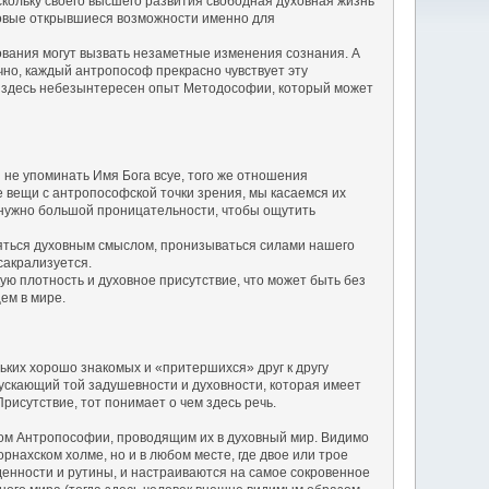
скольку своего высшего развития свободная духовная жизнь
новые открывшиеся возможности именно для
ования могут вызвать незаметные изменения сознания. А
чно, каждый антропософ прекрасно чувствует эту
 И здесь небезынтересен опыт Методософии, который может
не упоминать Имя Бога всуе, того же отношения
 вещи с антропософской точки зрения, мы касаемся их
е нужно большой проницательности, чтобы ощутить
яться духовным смыслом, пронизываться силами нашего
сакрализуется.
ую плотность и духовное присутствие, что может быть без
ем в мире.
ьких хорошо знакомых и «притершихся» друг к другу
пускающий той задушевности и духовности, которая имеет
исутствие, тот понимает о чем здесь речь.
твом Антропософии, проводящим их в духовный мир. Видимо
рнахском холме, но и в любом месте, где двое или трое
денности и рутины, и настраиваются на самое сокровенное