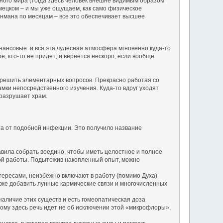
вного мира (тогда здесь человек внешне видимым образом
емецком – и мы уже ощущаем, как само физическое
енмана по месяцам – все это обеспечивает высшее
нансовые: и вся эта чудесная атмосфера мгновенно куда-то
, кто-то не придет; и вернется нескоро, если вообще
а решить элементарных вопросов. Прекрасно работая со
мки непосредственного изучения. Куда-то вдруг уходят
разрушает храм.
а от подобной инфекции. Это получило название
вила собрать воедино, чтобы иметь целостное и полное
вой работы. Подытожив накопленный опыт, можно
ересами, неизбежно включают в работу (помимо Духа)
также добавить лунные кармические связи и многочисленных
аличие этих существ и есть гомеопатическая доза
ому здесь речь идет не об исключении этой «микрофлоры»,