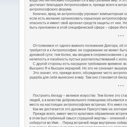
когда оно интенсивно погружается в виртуальный мир. А эт
достигает благодаря Антропософии и, прежде всего в ант
антропософского форума.
Конечно, вряд ли антропософу угрожает компьютерная зав
если есть желание организовать серьезную антропософскую
опасность и имеет свой арсенал средств защиты от нее. 
быть преломлен в этой специфической сфере – сфере Инт
* * *
Оттолкнемся от одного важного положения Доктора, об от
требуется и к Антропософии: ее содержание не может быт
духовной сути; тем более, мы входим в соприкосновение с
нелепость и пагубность пустых разглагольствований с ис
С другой стороны есть насущное требование времени: вс
Высшего Я и Высших иерархий. Но это не означает вышеука
Это значит, что, прежде всего, обсуждение чисто антропо
ущерба для себя вынесено в мир. Там оно становится бесе
* * *
Построить беседу – великое искусство. Тем более это ста
людей, а в качестве добровольного помощника объявился н
место на настоящих антропософских встречах. Кто имел сч
Как же достигается это духовное Присутствие на эзотери
Прежде всего, имеет место культовое обрамление встречи.
в этом был глубинный смысл страшной жертвы – огненной с
соберутся во Имя… Перед встречей люди внутренне собираю