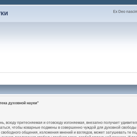
уки
Ex Deo nascimu
ека духовной науки"
 всюду притесняемая и отовсюду изгоняемая, внезапно получает удивитель
оваться, чтобы коварные подмены в совершенно чуждой для духовной свобод
свободного общения, изложения мнений и взглядов, может затушевать те по