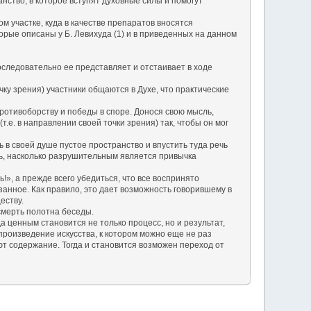
ство, в которое вступят духовные силы и помогут
м участке, куда в качестве препаратов вносятся
рые описаны у Б. Левихуда (1) и в приведенных на данном
оследовательно ее представляет и отстаивает в ходе
ку зрения) участники общаются в Духе, что практические
ротивоборству и победы в споре. Донося свою мысль,
е. в направлении своей точки зрения) так, чтобы он мог
в своей душе пустое пространство и впустить туда речь
ть, насколько разрушительным является привычка
», а прежде всего убедиться, что все воспринято
занное. Как правило, это дает возможность говорившему в
еству.
смерть полотна беседы.
 ценным становится не только процесс, но и результат,
произведение искусства, к котором можно еще не раз
т содержание. Тогда и становится возможен переход от