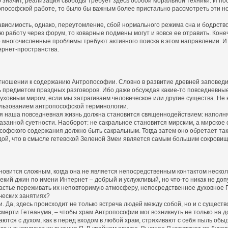
о значит, реализация свободы требует здесь особой моральной техники. И по
ропософской работе, то было бы важным более пристально рассмотреть эти 
исимость, однако, переутомление, сбой нормального режима сна и бодрств
 работу через форум, то коварные подмены могут и вовсе ее отравить. Коне
Но многочисленные проблемы требуют активного поиска в этом направлении.
ернет-пространства.
ношении к содержанию Антропософии. Словно в развитие древней заповеди 
ь предметом праздных разговоров. Ибо даже обсуждая какие-то повседневные
 духовным миром, если мы затрагиваем человеческое или другие существа. Н
пользованием антропософской терминологии.
я наша повседневная жизнь должна становится священнодействием: наполн
занной суетности. Наоборот: не сакральное становится мирским, а мирское 
софского содержания должно быть сакральным. Тогда затем оно обретает так
дой, что в смысле гетевской Зеленой Змеи является самым большим сокровищ
новится сложным, когда она не является непосредственным контактом нескол
екий джин по имени Интернет – добрый и услужливый, но что-то никак не до
астье переживать их неповторимую атмосферу, непосредственное духовное Пр
ческих занятиях?
 Да, здесь происходит не только встреча людей между собой, но и с сущес
мерти Гетеанума, – чтобы храм Антропософии мог возникнуть не только на до
тся с духом, как в перед входом в любой храм, стряхивают с себя пыль обы