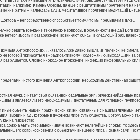
ют и выступают их высшие Я. В крайнем случае, Высшее Я участвует из Духо
медитации, например, Камень Основы, да еще с рецитативным прочтением на н
осмические ритмы – Календарь души, медитативное прочтение медитаций Витц
й Доктора – непосредственно способствует тому, что мы пребываем в духе…
ужно решить кое-какие технические вопросы, в особенности (не дай Бог!) фи
же нетерпимость и раздражение; возникают обиды; в следующий раз, наверное
 изучала Антропософию, и, казалось, уже давно вышла из пеленок, не смогл
 не готовой прикасаться к «радиоактивному» содержанию, выходящими за ра
дия разрушается. Словно инородное вторжение, инфекция инфернальных сил 
а пределами чистого изучения Антропософии, необходима действенная защит
стная наука считает себя обязанной отдельные эмпирически найденные пра
инципы и является ли это необходимым и достаточным для успешной группо
 иные объекты нашей практической жизни, связанные с нашими личными инт
ния, эмоции и т.д., которые в духовном мире суть существа. К этому можно 
у как на пиршество.
 должна быть стерильной (иначе возникают нелепейшие споры), то здесь н
дальнейшего соприкосновения с объектами внешнего мира и финансами. Поэт