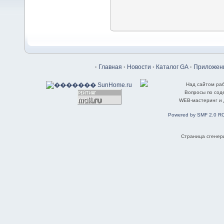
·
Главная
·
Новости
·
Каталог GA
·
Приложени
Над сайтом ра
Вопросы по со
WEB-мастеринг и
Powered by SMF 2.0 R
Страница сгенери