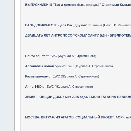
ВЫПУСКНИКИ!!! "Так и должно быть впредь!" Станислав Кызью
ВАЛЬДОРФВМЕСТЕ - для Вас, друзья!
от
Галина
(
Блог Г.В. Райнино
ДВАДЦАТЬ ЛЕТ АНТРОПОСОФСКОМУ САЙТУ БДН - БИБЛИОТЕК
Почти сонет
от
EWC
(
Журнал А. Стремянного
)
Аргонавты новой эры
от
EWC
(
Журнал А. Стремянного
)
Размышление
от
EWC
(
Журнал А. Стремянного
)
Anno 1480
от
EWC
(
Журнал А. Стремянного
)
ЗЕМЛЯ - ОБЩИЙ ДОМ. 3 мая 2026 года. 11.00 М ТАТЬЯНА ПАВЛОВ
МОСКВА. ВИТРАЖ ИЗ АГАТОВ. СОЦИАЛЬНЫЙ ПРОЕКТ. АОР - за МА