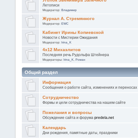
Уголок Звенимира Запечного
Летописи
Модератор:
Владимир
Журнал А. Стремянного
Модератор:
EWC
Кабинет Ирины Копиевской
Новости с Мистерии Ожидания
Модератор:
Irina_K
4х12 Михаэлитов
Последняя речь Рудольфа Штейнера
Модераторы:
Irina_K
,
Роман
Общий раздел
Информация
Сообщения о работе сайта, изменениях и переносах
Сотрудничество
Формы и цели сотрудничества на нашем сайте
Пожелания и вопросы
Обсуждение сайта и форума
predela.net
Календарь
Дни рождения, памятные даты, праздники