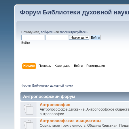
Форум Библиотеки духовной наук
Пожалуйста,
войдите
или
зарегистрируйтесь
.
Войти
Начало
Помощь
Календарь
Войти
Регистрация
Форум Библиотеки духовной науки
Антропософский форум
Антропософия
Антропософское движение, Антропософское обществ
антропософии
Антропософские инициативы
Социальная трехчленность, Община Христиан, Педаг