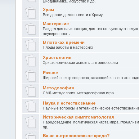
Биодинамика, Искусство и др.
Храм
Все дороги должны вести к Храму
Мастерские
Раздел для начинающих, для тех кто чувствует некую
неуверенность
В потоках времени
Плоды работы в мастерских
Христология
Христологические аспекты антропософии
Разное
Широкий спектр вопросов, касающийся всего что под
Методософия
СМД-методология, методософская игра
Наука и естествознание
Научные вопросы и гетеанистическое естествознани
Историческая симптоматология
Народоведение, политическая карта мира, глобализм
пр.
Ваше антропософское кредо?