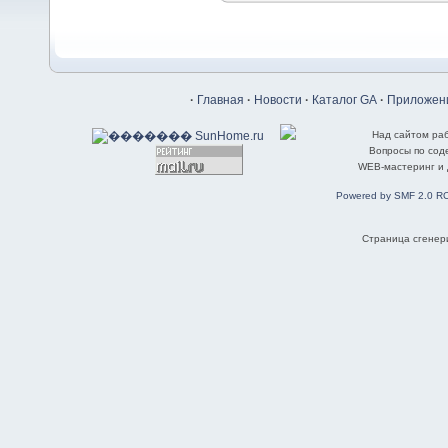
·
Главная
·
Новости
·
Каталог GA
·
Приложени
Над сайтом ра
Вопросы по со
WEB-мастеринг и
Powered by SMF 2.0 R
Страница сгенери