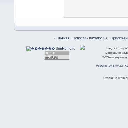
·
Главная
·
Новости
·
Каталог GA
·
Приложени
Над сайтом ра
Вопросы по со
WEB-мастеринг и
Powered by SMF 2.0 R
Страница сгенери