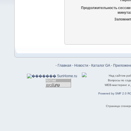
Парол
Продолжительность сессии 
минутах
Запомнит
·
Главная
·
Новости
·
Каталог GA
·
Приложени
Над сайтом ра
Вопросы по со
WEB-мастеринг и
Powered by SMF 2.0 R
Страница сгенери