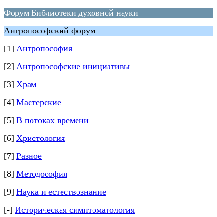
Форум Библиотеки духовной науки
Антропософский форум
[1]
Антропософия
[2]
Антропософские инициативы
[3]
Храм
[4]
Мастерские
[5]
В потоках времени
[6]
Христология
[7]
Разное
[8]
Методософия
[9]
Наука и естествознание
[-]
Историческая симптоматология