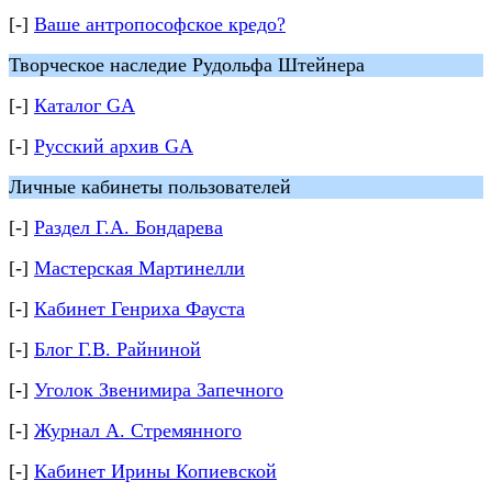
[-]
Ваше антропософское кредо?
Творческое наследие Рудольфа Штейнера
[-]
Каталог GA
[-]
Русский архив GA
Личные кабинеты пользователей
[-]
Раздел Г.А. Бондарева
[-]
Мастерская Мартинелли
[-]
Кабинет Генриха Фауста
[-]
Блог Г.В. Райниной
[-]
Уголок Звенимира Запечного
[-]
Журнал А. Стремянного
[-]
Кабинет Ирины Копиевской