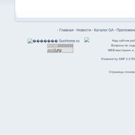
·
Главная
·
Новости
·
Каталог GA
·
Приложени
Над сайтом ра
Вопросы по со
WEB-мастеринг и
Powered by SMF 2.0 R
Страница сгенери