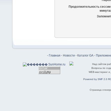
Парол
Продолжительность сессии 
минутах
Запомнит
·
Главная
·
Новости
·
Каталог GA
·
Приложени
Над сайтом ра
Вопросы по со
WEB-мастеринг и
Powered by SMF 2.0 R
Страница сгенери