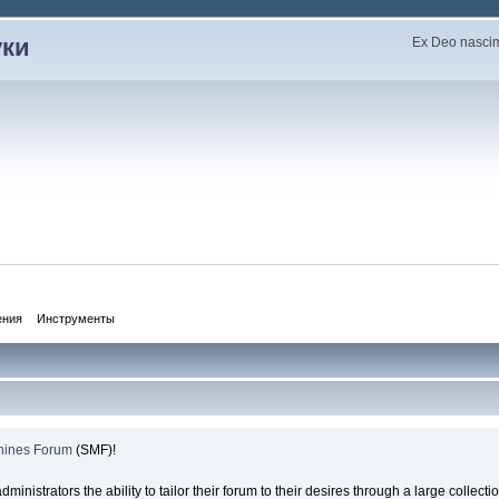
уки
Ex Deo nascimu
ения
Инструменты
hines Forum
(SMF)!
nistrators the ability to tailor their forum to their desires through a large collecti