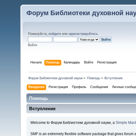
Форум Библиотеки духовной на
Пожалуйста,
войдите
или
зарегистрируйтесь
.
Войти
Начало
Помощь
Календарь
Войти
Регистрация
Форум Библиотеки духовной науки
»
Помощь
»
Вступление
Введение
Регистрация
Профиль
Сообщения
Личные сообщ
Помощь
Вступление
Welcome to Форум Библиотеки духовной науки, a
Simple Mac
SMF is an extremely flexible software package that gives forum admi