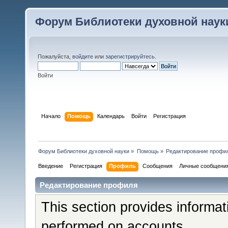
Форум Библиотеки духовной наук
Пожалуйста,
войдите
или
зарегистрируйтесь
.
Войти
Начало
Помощь
Календарь
Войти
Регистрация
Форум Библиотеки духовной науки
»
Помощь
»
Редактирование профи
Введение
Регистрация
Профиль
Сообщения
Личные сообщени
Редактирование профиля
This section provides informat
performed on accounts.