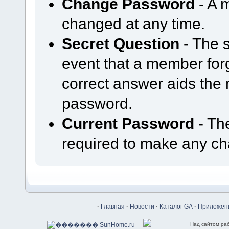
Change Password
- A 
changed at any time.
Secret Question
- The s
event that a member forg
correct answer aids the 
password.
Current Password
- Th
required to make any cha
·
Главная
·
Новости
·
Каталог GA
·
Приложени
Над сайтом ра