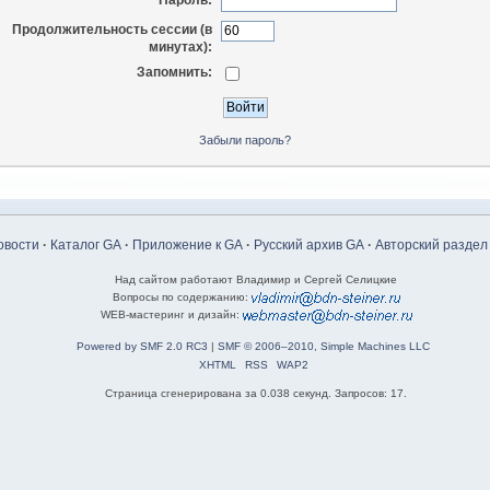
Пароль:
Продолжительность сессии (в
минутах):
Запомнить:
Забыли пароль?
овости
·
Каталог GA
·
Приложение к GA
·
Русский архив GA
·
Авторский раздел
Над сайтом работают Владимир и Сергей Селицкие
Вопросы по содержанию:
WEB-мастеринг и дизайн:
Powered by SMF 2.0 RC3
|
SMF © 2006–2010, Simple Machines LLC
XHTML
RSS
WAP2
Страница сгенерирована за 0.038 секунд. Запросов: 17.