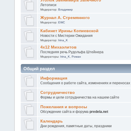
Уголок Звенимира Запечного
Летописи
Модератор:
Владимир
Журнал А. Стремянного
Модератор:
EWC
Кабинет Ирины Копиевской
Новости с Мистерии Ожидания
Модератор:
Irina_K
4х12 Михаэлитов
Последняя речь Рудольфа Штейнера
Модераторы:
Irina_K
,
Роман
Общий раздел
Информация
Сообщения о работе сайта, изменениях и переносах
Сотрудничество
Формы и цели сотрудничества на нашем сайте
Пожелания и вопросы
Обсуждение сайта и форума
predela.net
Календарь
Дни рождения, памятные даты, праздники