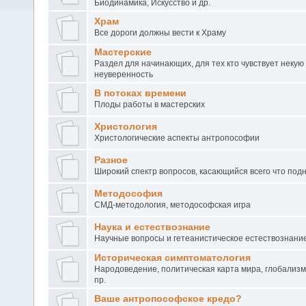
Биодинамика, Искусство и др.
Храм
Все дороги должны вести к Храму
Мастерские
Раздел для начинающих, для тех кто чувствует некую
неуверенность
В потоках времени
Плоды работы в мастерских
Христология
Христологические аспекты антропософии
Разное
Широкий спектр вопросов, касающийся всего что под
Методософия
СМД-методология, методософская игра
Наука и естествознание
Научные вопросы и гетеанистическое естествознани
Историческая симптоматология
Народоведение, политическая карта мира, глобализм
пр.
Ваше антропософское кредо?