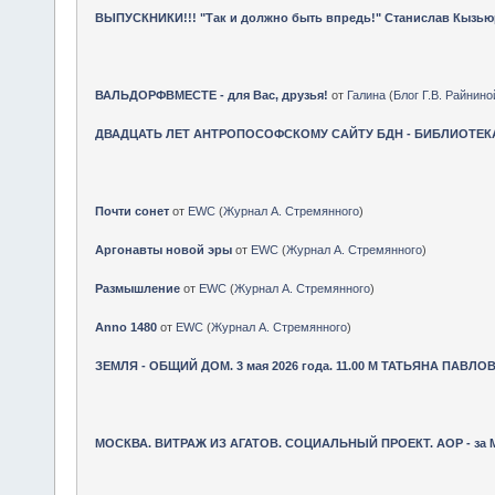
ВЫПУСКНИКИ!!! "Так и должно быть впредь!" Станислав Кызью
ВАЛЬДОРФВМЕСТЕ - для Вас, друзья!
от
Галина
(
Блог Г.В. Райнино
ДВАДЦАТЬ ЛЕТ АНТРОПОСОФСКОМУ САЙТУ БДН - БИБЛИОТЕК
Почти сонет
от
EWC
(
Журнал А. Стремянного
)
Аргонавты новой эры
от
EWC
(
Журнал А. Стремянного
)
Размышление
от
EWC
(
Журнал А. Стремянного
)
Anno 1480
от
EWC
(
Журнал А. Стремянного
)
ЗЕМЛЯ - ОБЩИЙ ДОМ. 3 мая 2026 года. 11.00 М ТАТЬЯНА ПАВЛОВ
МОСКВА. ВИТРАЖ ИЗ АГАТОВ. СОЦИАЛЬНЫЙ ПРОЕКТ. АОР - за МА