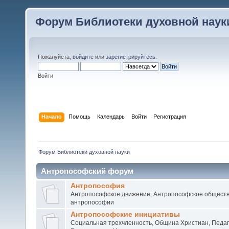
Форум Библиотеки духовной наук
Пожалуйста,
войдите
или
зарегистрируйтесь
.
Войти
Начало
Помощь
Календарь
Войти
Регистрация
Форум Библиотеки духовной науки
Антропософский форум
Антропософия
Антропософское движение, Антропософское обществ
антропософии
Антропософские инициативы
Социальная трехчленность, Община Христиан, Педаг