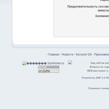
Парол
Продолжительность сессии 
минутах
Запомнит
·
Главная
·
Новости
·
Каталог GA
·
Приложени
Над сайтом ра
Вопросы по со
WEB-мастеринг и
Powered by SMF 2.0 R
Страница сгенери