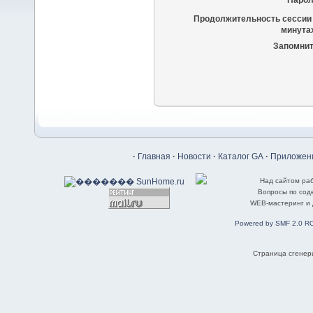
Парол
Продолжительность сессии 
минутах
Запомнит
·
Главная
·
Новости
·
Каталог GA
·
Приложени
Над сайтом ра
Вопросы по со
WEB-мастеринг и
Powered by SMF 2.0 R
Страница сгенери