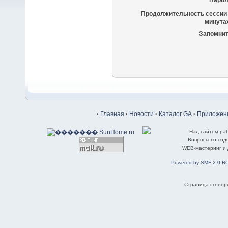
Парол
Продолжительность сессии 
минутах
Запомнит
·
Главная
·
Новости
·
Каталог GA
·
Приложени
Над сайтом ра
Вопросы по со
WEB-мастеринг и
Powered by SMF 2.0 R
Страница сгенери