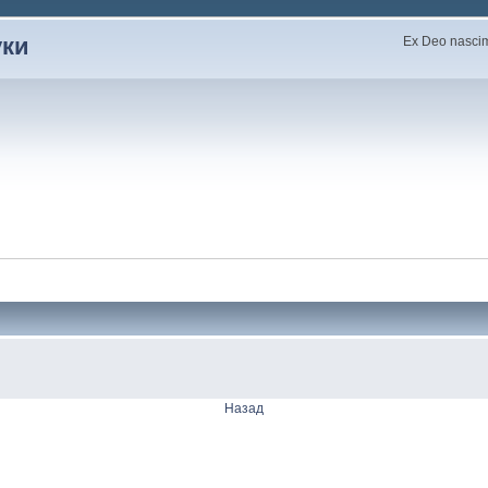
уки
Ex Deo nascimu
Назад