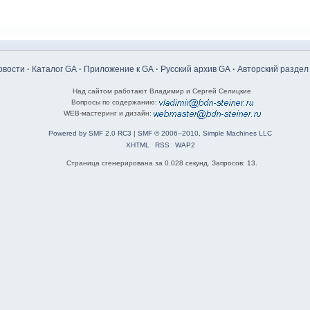
овости
·
Каталог GA
·
Приложение к GA
·
Русский архив GA
·
Авторский раздел
Над сайтом работают Владимир и Сергей Селицкие
Вопросы по содержанию:
WEB-мастеринг и дизайн:
Powered by SMF 2.0 RC3
|
SMF © 2006–2010, Simple Machines LLC
XHTML
RSS
WAP2
Страница сгенерирована за 0.028 секунд. Запросов: 13.