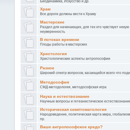
Биодинамика, Искусство и др.
Храм
Все дороги должны вести к Храму
Мастерские
Раздел для начинающих, для тех кто чувствует некую
неуверенность
В потоках времени
Плоды работы в мастерских
Христология
Христологические аспекты антропософии
Разное
Широкий спектр вопросов, касающийся всего что под
Методософия
СМД-методология, методософская игра
Наука и естествознание
Научные вопросы и гетеанистическое естествознани
Историческая симптоматология
Народоведение, политическая карта мира, глобализм
пр.
Ваше антропософское кредо?