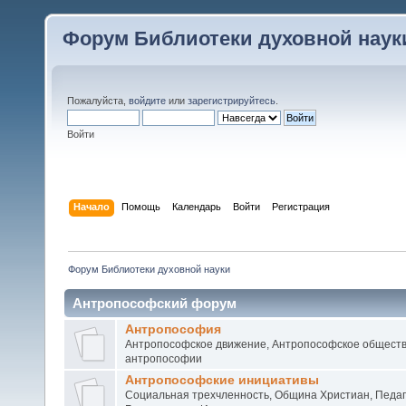
Форум Библиотеки духовной наук
Пожалуйста,
войдите
или
зарегистрируйтесь
.
Войти
Начало
Помощь
Календарь
Войти
Регистрация
Форум Библиотеки духовной науки
Антропософский форум
Антропософия
Антропософское движение, Антропософское обществ
антропософии
Антропософские инициативы
Социальная трехчленность, Община Христиан, Педаг