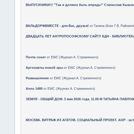
ВЫПУСКНИКИ!!! "Так и должно быть впредь!" Станислав Кызью
ВАЛЬДОРФВМЕСТЕ - для Вас, друзья!
от
Галина
(
Блог Г.В. Райнино
ДВАДЦАТЬ ЛЕТ АНТРОПОСОФСКОМУ САЙТУ БДН - БИБЛИОТЕК
Почти сонет
от
EWC
(
Журнал А. Стремянного
)
Аргонавты новой эры
от
EWC
(
Журнал А. Стремянного
)
Размышление
от
EWC
(
Журнал А. Стремянного
)
Anno 1480
от
EWC
(
Журнал А. Стремянного
)
ЗЕМЛЯ - ОБЩИЙ ДОМ. 3 мая 2026 года. 11.00 М ТАТЬЯНА ПАВЛОВ
МОСКВА. ВИТРАЖ ИЗ АГАТОВ. СОЦИАЛЬНЫЙ ПРОЕКТ. АОР - за МА