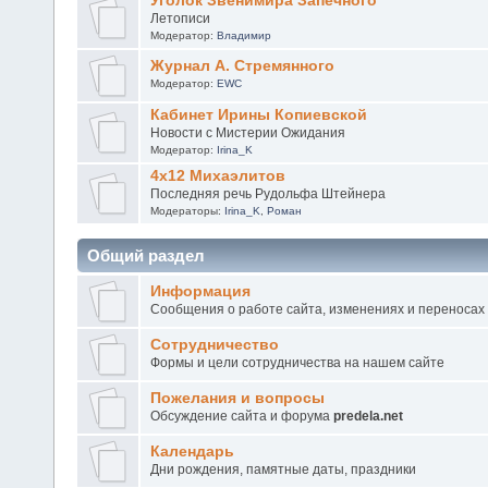
Уголок Звенимира Запечного
Летописи
Модератор:
Владимир
Журнал А. Стремянного
Модератор:
EWC
Кабинет Ирины Копиевской
Новости с Мистерии Ожидания
Модератор:
Irina_K
4х12 Михаэлитов
Последняя речь Рудольфа Штейнера
Модераторы:
Irina_K
,
Роман
Общий раздел
Информация
Сообщения о работе сайта, изменениях и переносах
Сотрудничество
Формы и цели сотрудничества на нашем сайте
Пожелания и вопросы
Обсуждение сайта и форума
predela.net
Календарь
Дни рождения, памятные даты, праздники