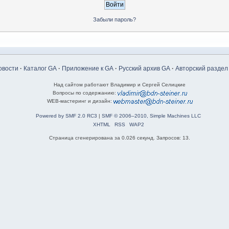
Забыли пароль?
овости
·
Каталог GA
·
Приложение к GA
·
Русский архив GA
·
Авторский раздел
Над сайтом работают Владимир и Сергей Селицкие
Вопросы по содержанию:
WEB-мастеринг и дизайн:
Powered by SMF 2.0 RC3
|
SMF © 2006–2010, Simple Machines LLC
XHTML
RSS
WAP2
Страница сгенерирована за 0.026 секунд. Запросов: 13.