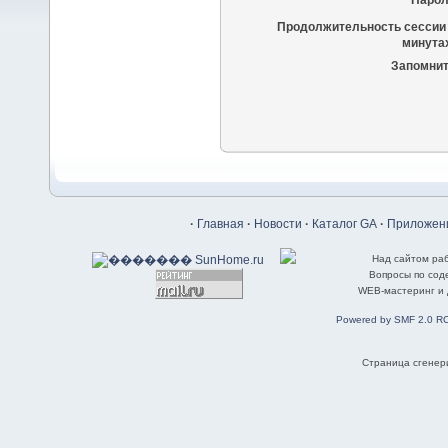
Парол
Продолжительность сессии 
минутах
Запомнит
·
Главная
·
Новости
·
Каталог GA
·
Приложени
Над сайтом ра
Вопросы по со
WEB-мастеринг и
Powered by SMF 2.0 R
Страница сгенери