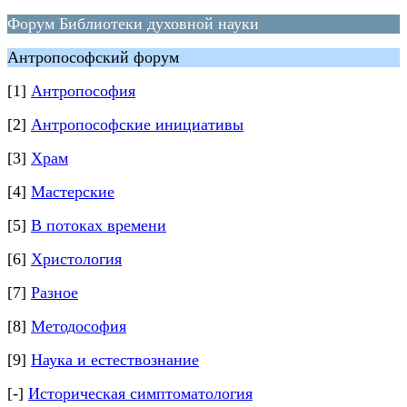
Форум Библиотеки духовной науки
Антропософский форум
[1]
Антропософия
[2]
Антропософские инициативы
[3]
Храм
[4]
Мастерские
[5]
В потоках времени
[6]
Христология
[7]
Разное
[8]
Методософия
[9]
Наука и естествознание
[-]
Историческая симптоматология