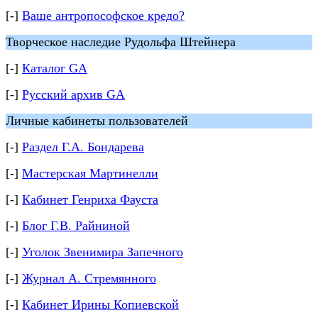
[-]
Ваше антропософское кредо?
Творческое наследие Рудольфа Штейнера
[-]
Каталог GA
[-]
Русский архив GA
Личные кабинеты пользователей
[-]
Раздел Г.А. Бондарева
[-]
Мастерская Мартинелли
[-]
Кабинет Генриха Фауста
[-]
Блог Г.В. Райниной
[-]
Уголок Звенимира Запечного
[-]
Журнал А. Стремянного
[-]
Кабинет Ирины Копиевской