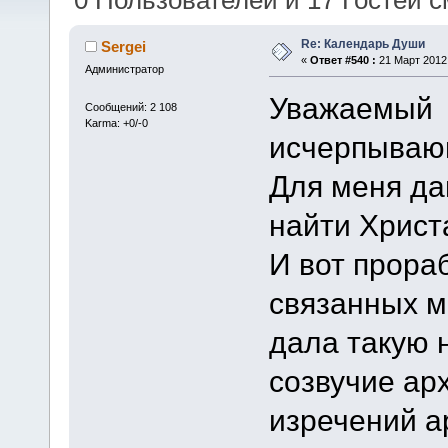
0 Пользователей и 17 Гостей с
Re: Календарь Души
Sergei
«
Ответ #540 :
21 Март 2012,
Администратор
Уважаемый v
Сообщений: 2 108
Karma: +0/-0
исчерпывающ
Для меня дав
найти Христ
И вот прора
связанных м
дала такую 
созвучие ар
изречений а