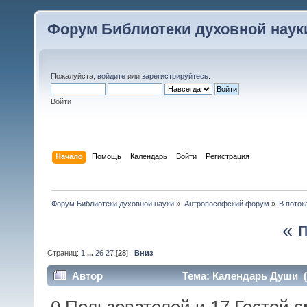
Форум Библиотеки духовной наук
Пожалуйста,
войдите
или
зарегистрируйтесь
.
Войти
Начало
Помощь
Календарь
Войти
Регистрация
Форум Библиотеки духовной науки
»
Антропософский форум
»
В поток
« 
Страниц:
1
...
26
27
[
28
]
Вниз
Автор
Тема: Календарь Души (