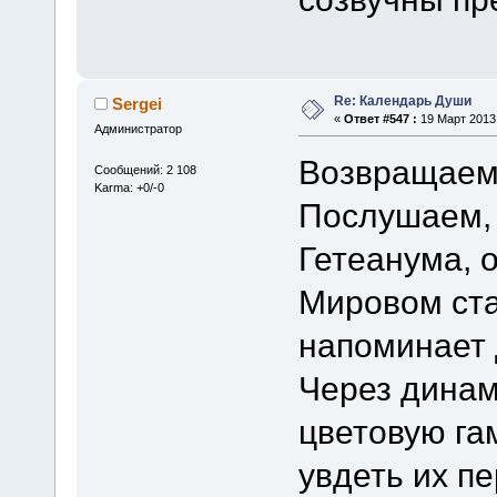
Re: Календарь Души
Sergei
«
Ответ #547 :
19 Март 2013,
Администратор
Возвращаем
Сообщений: 2 108
Karma: +0/-0
Послушаем, 
Гетеанума, о
Мировом ста
напоминает 
Через динам
цветовую га
увдеть их п