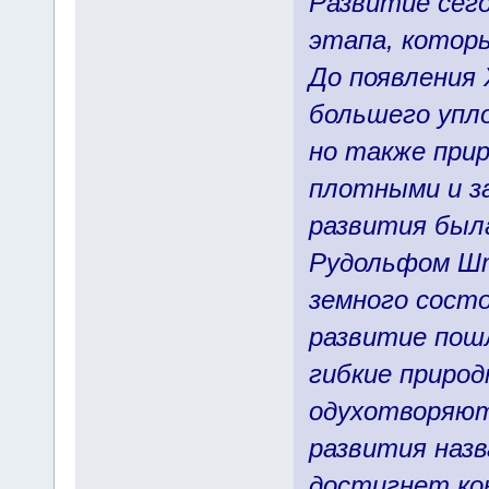
Развитие сег
этапа, котор
До появления 
большего упл
но также при
плотными и з
развития был
Рудольфом Шт
земного состо
развитие пош
гибкие природ
одухотворяют
развития назв
достигнет кон