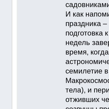
садовниками
И как напом
праздника –
подготовка к
недель заве
время, когд
астрономиче
семилетие в
Макрокосмос
тела), и пер
отживших че
созвучны пр