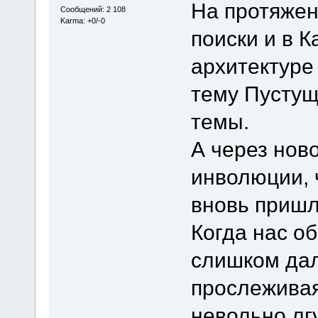
На протяжен
Сообщений: 2 108
Karma: +0/-0
поиски и в 
архитектуре
тему Пустущ
темы.
А через нов
инволюции, 
вновь пришл
Когда нас о
слишком дал
прослеживая
невольно лгу