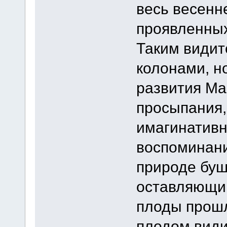
весь весенн
проявленных
Таким видит
колонами, н
развития Ма
просыпания,
имагинативн
воспоминани
природе буш
оставляющи
плоды прошл
плодом види