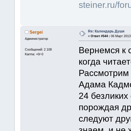
steiner.ru/f
Re: Календарь Души
Sergei
«
Ответ #544 :
06 Март 2013,
Администратор
Вернемся к 
Сообщений: 2 108
Karma: +0/-0
когда читает
Рассмотрим 
Адама Кадм
24 безликих 
порождая др
следуют друг
знаем, и не