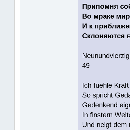
Припомня со
Во мраке мир
И к приближ
Склоняются в
Neunundvierzi
49 (9
Ich fuehle Kraf
So spricht Geda
Gedenkend eig
In finstern Wel
Und neigt dem 