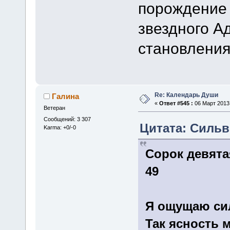
порождение 
звездного А
становления
Re: Календарь Души
Галина
«
Ответ #545 :
06 Март 2013,
Ветеран
Сообщений: 3 307
Цитата: Сильве
Karma: +0/-0
Сорок девята
49 ( 9
Я ощущаю си
Так ясность 