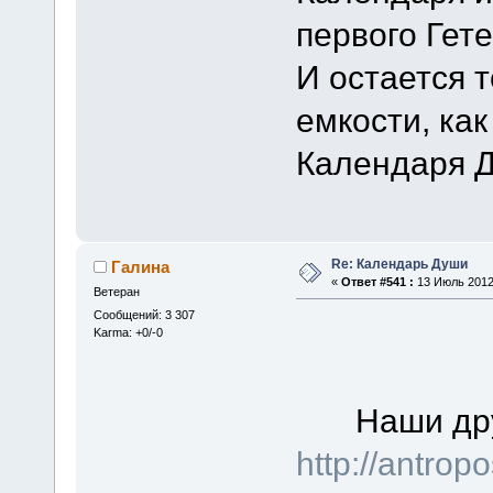
первого Гет
И остается 
емкости, как
Календаря 
Re: Календарь Души
Галина
«
Ответ #541 :
13 Июль 2012,
Ветеран
Сообщений: 3 307
Karma: +0/-0
Наши др
http://antrop