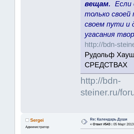
вещам.
Если 
только своей 
своем пути и 
угасания твор
http://bdn-stei
Рудольф Хау
СРЕДСТВАХ
http://bdn-
steiner.ru/f
Re: Календарь Души
Sergei
«
Ответ #543 :
05 Март 2013,
Администратор