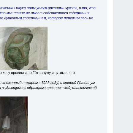
венная наука пользуется органами чувств, и то, что
 Это мышление не имеет собственного содержания.
але душевным содержанием, которое переживалось не
 хочу провести по Гётеануму и чуток по его
ичтоженный пожаром в 1923 году) и второй Гётеанум,
я выдающимися образцами органической, пластической