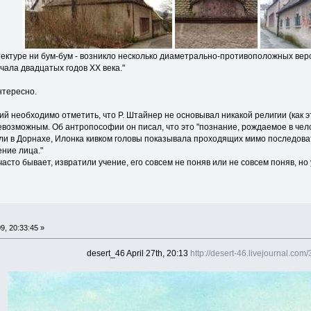
ектуре ни бум-бум - возникло несколько диаметрально-противоположных версий
чала двадцатых годов ХХ века."
нтересно.
 необходимо отметить, что Р. Штайнер не основывал никакой религии (как э
возможным. Об антропософии он писал, что это "познание, рождаемое в чело
яли в Дорнахе, Илонка кивком головы показывала проходящих мимо последова
ние лица."
 часто бывает, извратили учение, его совсем не поняв или не совсем поняв, н
, 20:33:45 »
desert_46 April 27th, 20:13
http://desert-46.livejournal.com