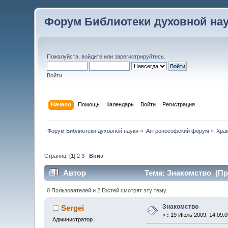
Форум Библиотеки духовной на
Пожалуйста,
войдите
или
зарегистрируйтесь
.
Войти
Начало
Помощь
Календарь
Войти
Регистрация
Форум Библиотеки духовной науки
»
Антропософский форум
»
Хра
Страниц: [
1
]
2
3
Вниз
Автор
Тема: Знакомство (Пр
0 Пользователей и 2 Гостей смотрят эту тему.
Знакомство
Sergei
«
:
19 Июль 2009, 14:09:0
Администратор