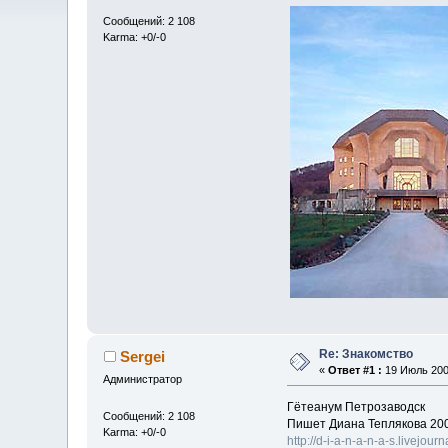
Сообщений: 2 108
Karma: +0/-0
Re: Знакомство
Sergei
«
Ответ #1 :
19 Июль 2009
Администратор
Гётеанум Петрозаводск
Сообщений: 2 108
Пишет Диана Теплякова 200
Karma: +0/-0
http://d-i-a-n-a-n-a-s.livejou