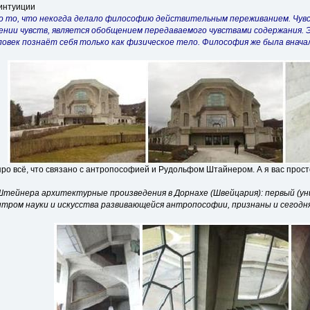
интуиции
но то, что некогда делало философию действительным переживанием. Чувст
ении чувств, является обобщением передаваемого чувствами содержания.
еловек познаёт себя только как физическое тело. Философия же была внач
про всё, что связано с антропософией и Рудольфом Штайнером. А я вас просто
 Штейнера архитектурные произведения в Дорнахе (Швейцария): первый (ун
тром науки и искусства развивающейся антропософии, признаны и сегодн