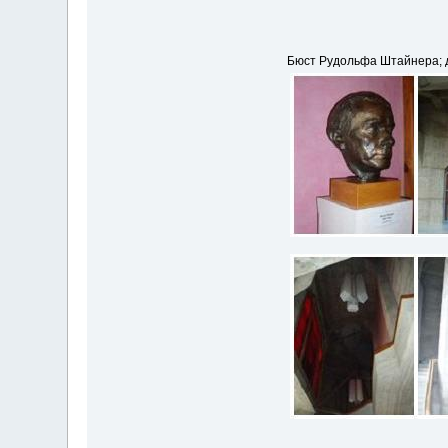
Бюст Рудольфа Штайнера; дв