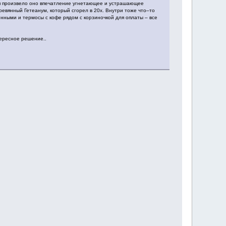
ня произвело оно впечатление угнетающее и устрашающее
евянный Гетеанум, который сгорел в 20х. Внутри тоже что–то
енными и термосы с кофе рядом с корзиночкой для оплаты – все
тересное решение..