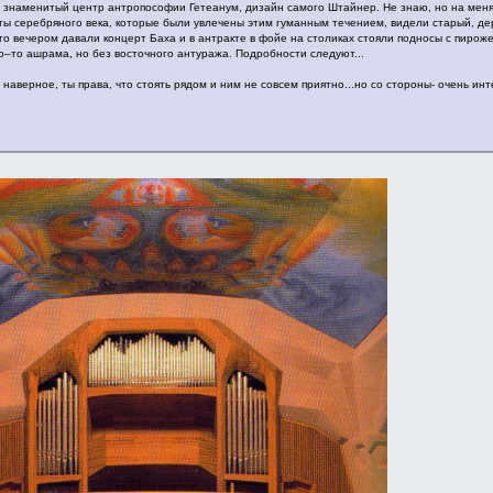
ь знаменитый центр антропософии Гетеанум, дизайн самого Штайнер. Не знаю, но на ме
ы серебряного века, которые были увлечены этим гуманным течением, видели старый, дер
то вечером давали концерт Баха и в антракте в фойе на столиках стояли подносы с пирож
о–то ашрама, но без восточного антуража. Подробности следуют...
наверное, ты права, что стоять рядом и ним не совсем приятно...но со стороны- очень ин