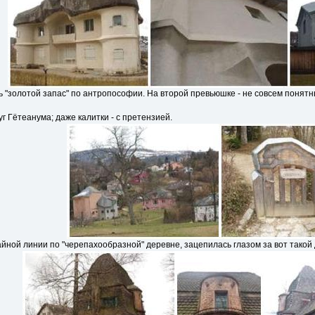
сь "золотой запас" по антропософии. На второй превьюшке - не совсем понятн
 Гётеанума; даже калитки - с претензией.
айной линии по "черепахообразной" деревне, зацепилась глазом за вот такой 