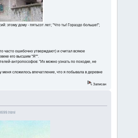
: этому дому - пятьсот лет; "Что ты! Гораздо больше!";
то часто ошибочно утверждают) и считал всякое
веке его высшим "Я"".
телей-антропософов: "Их можно узнать по походке, не
о у меня сложилось впечатление, что я побывала в деревне
Записан
/3699.html