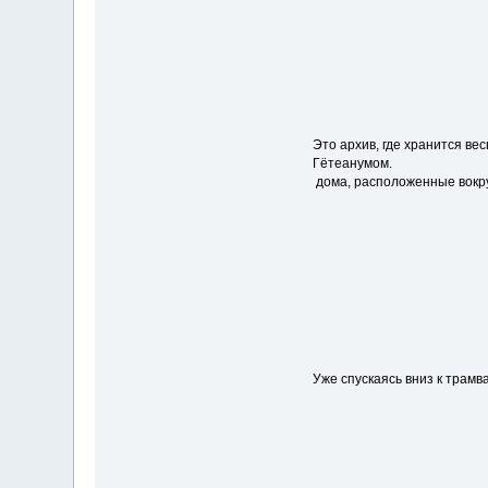
Это архив, где хранится ве
Гётеанумом.
дома, расположенные вокруг
Уже спускаясь вниз к трамв