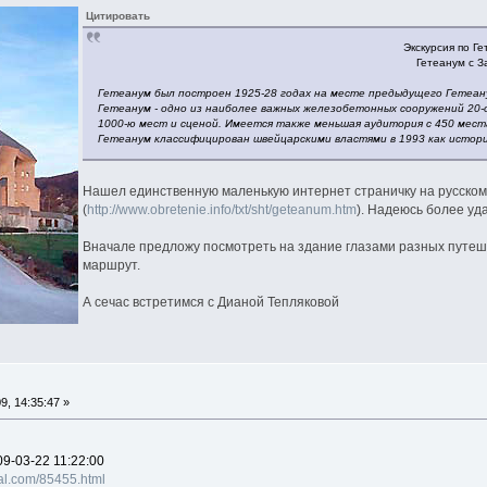
Цитировать
Экскурсия по Г
Гетеанум с З
Гетеанум был построен 1925-28 годах на месте предыдущего Гетеану
Гетеанум - одно из наиболее важных железобетонных сооружений 20-о
1000-ю мест и сценой. Имеется также меньшая аудитория с 450 мест
Гетеанум классифицирован швейцарскими властями в 1993 как истор
Нашел единственную маленькую интернет страничку на русском
(
http://www.obretenie.info/txt/sht/geteanum.htm
). Надеюсь более уд
Вначале предложу посмотреть на здание глазами разных путеш
маршрут.
А сечас встретимся с Дианой Тепляковой
, 14:35:47 »
9-03-22 11:22:00
rnal.com/85455.html