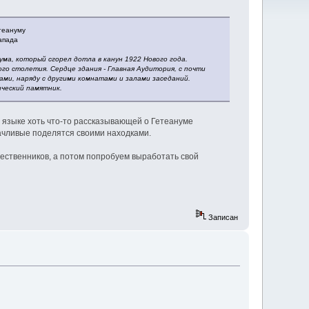
етеануму
апада
ма, который сгорел дотла в канун 1922 Нового года.
го столетия. Сердце здания - Главная Аудитория, с почти
ами, наряду с другими комнатами и залами заседаний.
ический памятник.
 языке хоть что-то рассказывающей о Гетеануме
ачливые поделятся своими находками.
ественников, а потом попробуем выработать свой
Записан