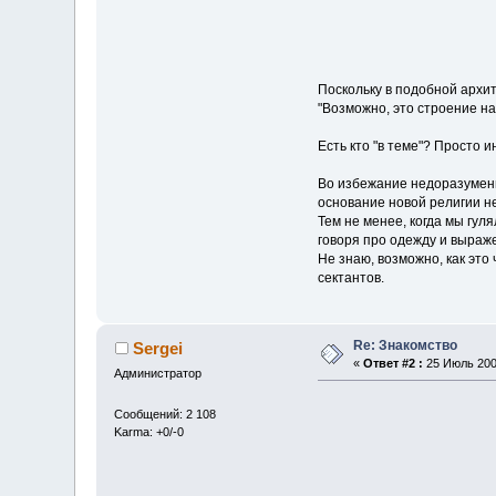
Поскольку в подобной архит
"Возможно, это строение на
Есть кто "в теме"? Просто и
Во избежание недоразумений
основание новой религии не
Тем не менее, когда мы гул
говоря про одежду и выраже
Не знаю, возможно, как это
сектантов.
Re: Знакомство
Sergei
«
Ответ #2 :
25 Июль 2009
Администратор
Сообщений: 2 108
Karma: +0/-0