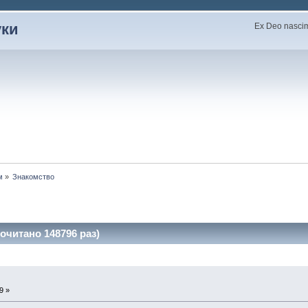
уки
Ex Deo nascimu
м
»
Знакомство
очитано 148796 раз)
9 »