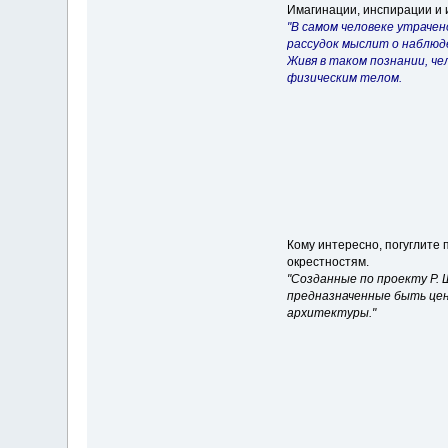
Имагинации, инспирации и 
"В самом человеке утраче
рассудок мыслит о наблюд
Живя в таком познании, ч
физическим телом.
Кому интересно, погуглите 
окрестностям.
"Созданные по проекту Р.
предназначенные быть цен
архитектуры."