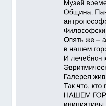
Музей врем
Община. Пан
антропософс
Философские
Опять же – 
в нашем гор
И лечебно-п
Эвритмическ
Галерея жив
Так что, кт
НАШЕМ ГОРО
инициативы 