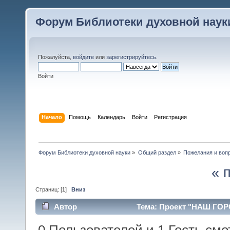
Форум Библиотеки духовной наук
Пожалуйста,
войдите
или
зарегистрируйтесь
.
Войти
Начало
Помощь
Календарь
Войти
Регистрация
Форум Библиотеки духовной науки
»
Общий раздел
»
Пожелания и воп
« 
Страниц: [
1
]
Вниз
Автор
Тема: Проект "НАШ ГОРО