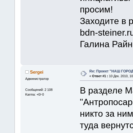
просим!
Заходите в 
bdn-steiner.r
Галина Рай
Re: Проект "НАШ ГОРОД
Sergei
«
Ответ #1 :
10 Дек. 2010, 10
Администратор
В разделе М
Сообщений: 2 108
Karma: +0/-0
"Антропосар
никто за ним
туда вернут